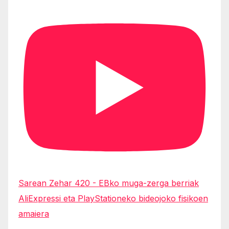
Sarean Zehar 420 - EBko muga-zerga berriak
AliExpressi eta PlayStationeko bideojoko fisikoen
amaiera