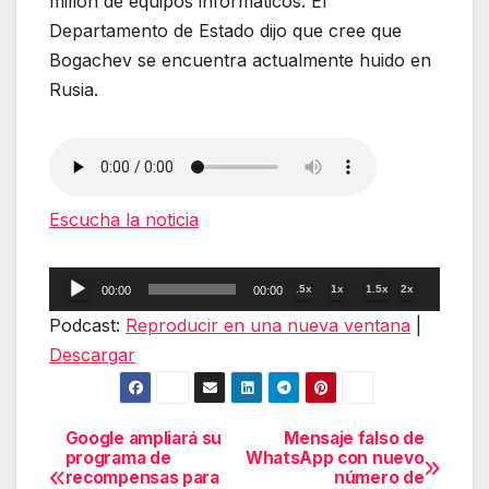
millón de equipos informáticos. El
Departamento de Estado dijo que cree que
Bogachev se encuentra actualmente huido en
Rusia.
Escucha la noticia
Reproductor
.5x
1x
1.5x
2x
00:00
00:00
de
Podcast:
Reproducir en una nueva ventana
|
audio
Descargar
Google ampliará su
Mensaje falso de
Navegación
programa de
WhatsApp con nuevo
recompensas para
número de