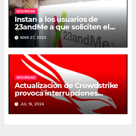
SEGURIDAD
Instan a los usuarios de
23andMe a que soliciten el
borrado de sus datos
MAR 27, 2025
genéticos
SEGURIDAD
Actualización de Crowdstrike
provoca interrupciones
masivas en servicios críticos
JUL 19, 2024