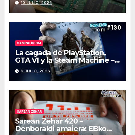
10 JULIO, 2026
GAMING ROOM
La cagada de PlayStation,
GTA VI y la Steam Machine –
Gaming Room #130
6 JULIO, 2026
SAREAN ZEHAR
Sarean Zehar 420 –
Denboraldi amaiera: EBko