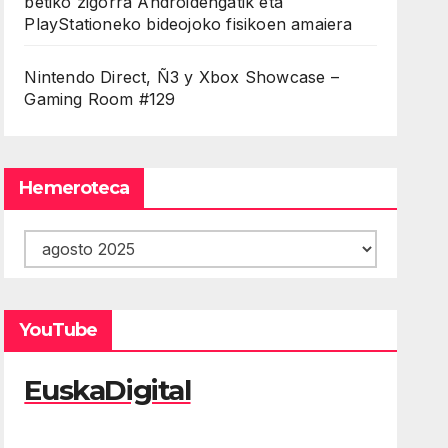
betiko zigorra Androidengatik eta
PlayStationeko bideojoko fisikoen amaiera
Nintendo Direct, Ñ3 y Xbox Showcase –
Gaming Room #129
Hemeroteca
Hemeroteca
YouTube
EuskaDigital