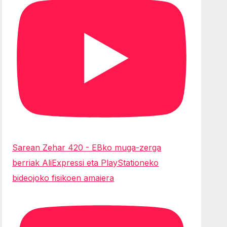
Sarean Zehar 420 - EBko muga-zerga
berriak AliExpressi eta PlayStationeko
bideojoko fisikoen amaiera