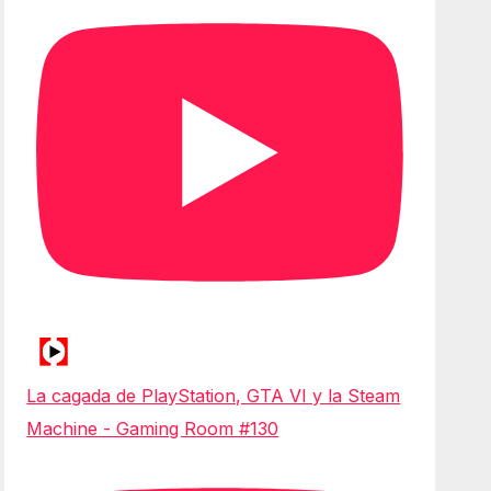
La cagada de PlayStation, GTA VI y la Steam
Machine - Gaming Room #130