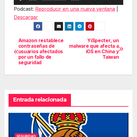
de
Podcast:
Reproducir en una nueva ventana
|
audio
Descargar
Amazon restablece
YiSpecter, un
Navegación
contraseñas de
malware que afecta a
usuarios afectados
iOS en China y
de
por un fallo de
Taiwan
seguridad
entradas
Entrada relacionada
SEGURIDAD