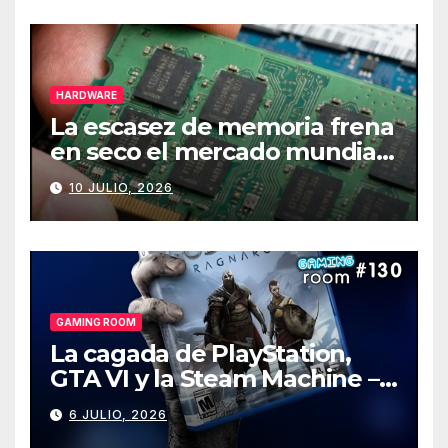
HARDWARE
La escasez de memoria frena
en seco el mercado mundial
de PCs
10 JULIO, 2026
GAMING ROOM
La cagada de PlayStation,
GTA VI y la Steam Machine –
Gaming Room #130
6 JULIO, 2026