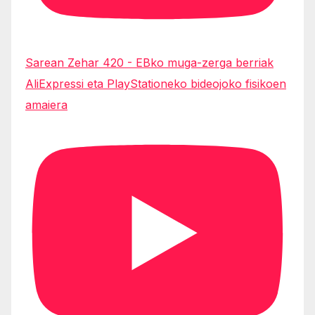
Sarean Zehar 420 - EBko muga-zerga berriak
AliExpressi eta PlayStationeko bideojoko fisikoen
amaiera