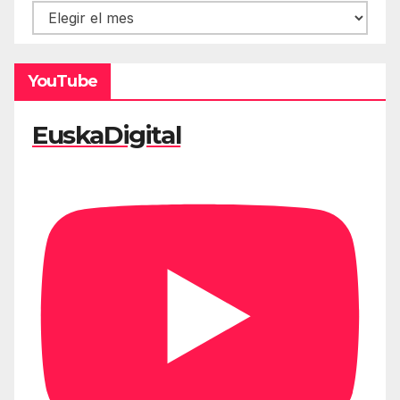
Hemeroteca
YouTube
EuskaDigital