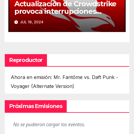
Actualización de Crowdstrike
provoca interrupciones
masivas en servicios críticos
JUL 19, 2024
Reproductor
Ahora en emisión: Mr. Fantôme vs. Daft Punk -
Voyager (Alternate Version)
Próximas Emisiones