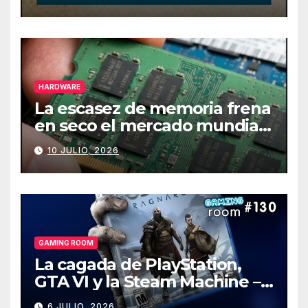
HARDWARE
La escasez de memoria frena
en seco el mercado mundial
de PCs
10 JULIO, 2026
GAMING ROOM
La cagada de PlayStation,
GTA VI y la Steam Machine –
Gaming Room #130
6 JULIO, 2026