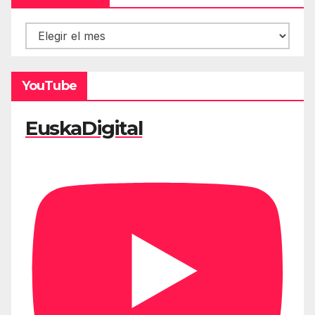
Hemeroteca
YouTube
EuskaDigital