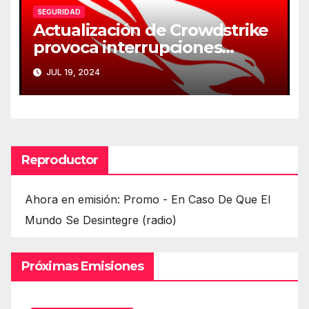
SEGURIDAD
Actualización de Crowdstrike
provoca interrupciones
masivas en servicios críticos
JUL 19, 2024
Reproductor
Ahora en emisión: Promo - En Caso De Que El
Mundo Se Desintegre (radio)
Próximas Emisiones