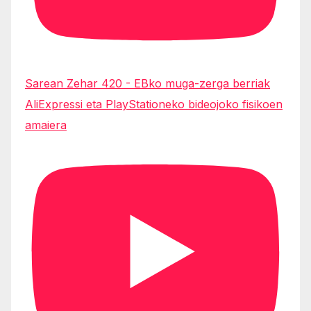
Sarean Zehar 420 - EBko muga-zerga berriak
AliExpressi eta PlayStationeko bideojoko fisikoen
amaiera