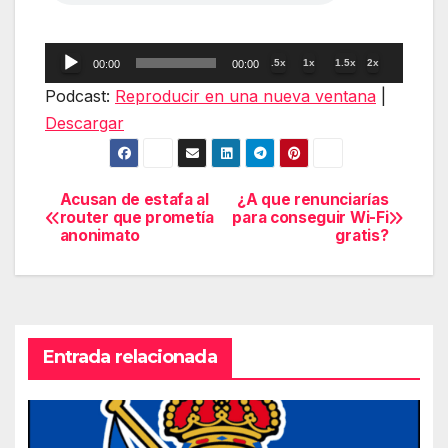
Reproductor
.5x
1x
1.5x
2x
00:00
00:00
de
Podcast:
Reproducir en una nueva ventana
|
audio
Descargar
Acusan de estafa al
¿A que renunciarías
Navegación
router que prometía
para conseguir Wi-Fi
anonimato
gratis?
de
entradas
Entrada relacionada