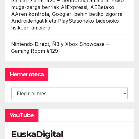
Sarean Zehar 420 – Denboraldi amaiera: EBko
muga-zerga berriak AliExpressi, AEBetako
AAren kontrola, Googleri behin betiko zigorra
Androidengatik eta PlayStationeko bideojoko
fisikoen amaiera
Nintendo Direct, Ñ3 y Xbox Showcase –
Gaming Room #129
Hemeroteca
Hemeroteca
YouTube
EuskaDigital