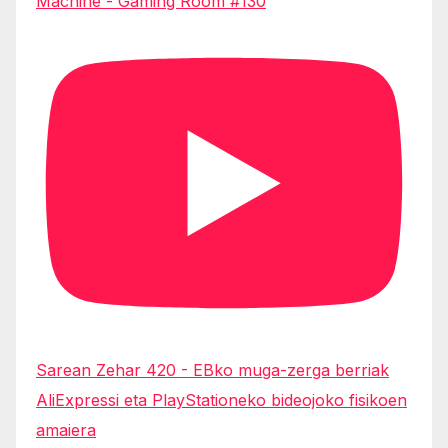
Machine - Gaming Room #130
Sarean Zehar 420 - EBko muga-zerga berriak
AliExpressi eta PlayStationeko bideojoko fisikoen
amaiera