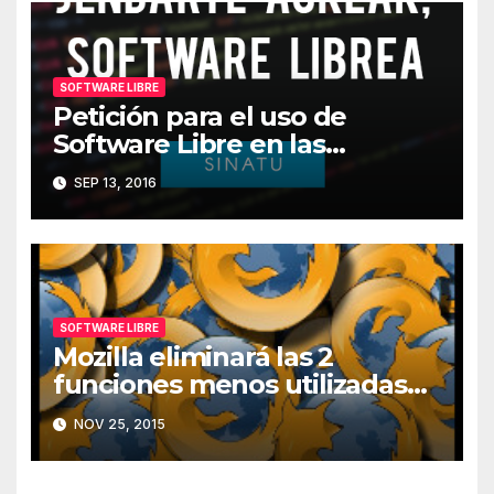
SOFTWARE LIBRE
Petición para el uso de
Software Libre en las
administraciones vascas
SEP 13, 2016
SOFTWARE LIBRE
Mozilla eliminará las 2
funciones menos utilizadas
de Firefox
NOV 25, 2015