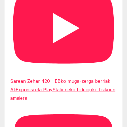
Sarean Zehar 420 - EBko muga-zerga berriak
AliExpressi eta PlayStationeko bideojoko fisikoen
amaiera