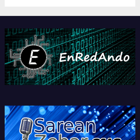
betiko zigorra
Androidengatik eta
PlayStationeko bideojoko
fisikoen amaiera