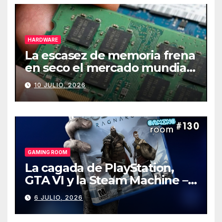
HARDWARE
La escasez de memoria frena
en seco el mercado mundial
de PCs
10 JULIO, 2026
GAMING ROOM
La cagada de PlayStation,
GTA VI y la Steam Machine –
Gaming Room #130
6 JULIO, 2026