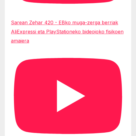
Sarean Zehar 420 - EBko muga-zerga berriak
AliExpressi eta PlayStationeko bideojoko fisikoen
amaiera