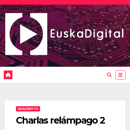
Saltar
al
contenido
AKADEMY-ES
Charlas relámpago 2