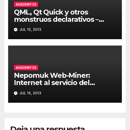
AKADEMY-ES
QML, Qt Quick y otros
monstruos declarativos –
Albert Astals
JUL 15, 2013
AKADEMY-ES
Nepomuk Web-Miner:
Internet al servicio del
escritorio – Ignacio Serantes
JUL 15, 2013
Deja una respuesta