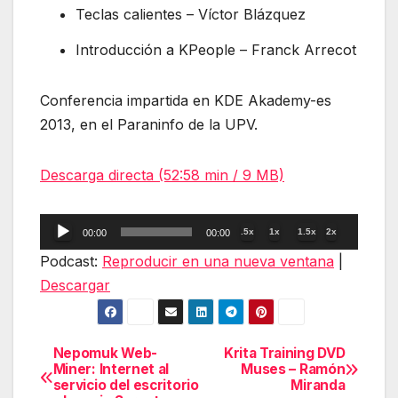
Teclas calientes – Víctor Blázquez
Introducción a KPeople – Franck Arrecot
Conferencia impartida en KDE Akademy-es
2013, en el Paraninfo de la UPV.
Descarga directa (52:58 min / 9 MB)
Reproductor
.5x
1x
1.5x
2x
00:00
00:00
de
Podcast:
Reproducir en una nueva ventana
|
audio
Descargar
Nepomuk Web-
Krita Training DVD
Navegación
Miner: Internet al
Muses – Ramón
servicio del escritorio
Miranda