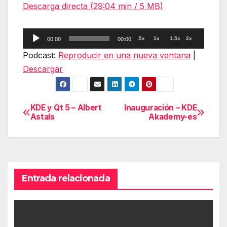
Descarga directa (29:04 min / 5 MB)
Reproductor
.5x
1x
1.5x
2x
00:00
00:00
de
Podcast:
Reproducir en una nueva ventana
|
audio
Descargar
KDE y Qt 5 – Albert
Inauguración – KDE
Navegación
Astals
Akademy-es
de
entradas
Entrada relacionada