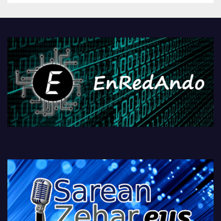
Androidengatik eta
PlayStationeko bideojoko
fisikoen amaiera