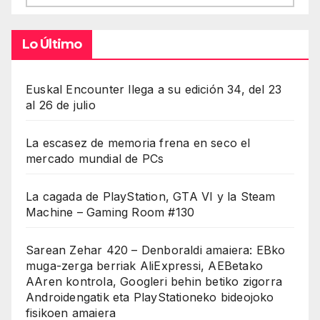
Lo Último
Euskal Encounter llega a su edición 34, del 23
al 26 de julio
La escasez de memoria frena en seco el
mercado mundial de PCs
La cagada de PlayStation, GTA VI y la Steam
Machine – Gaming Room #130
Sarean Zehar 420 – Denboraldi amaiera: EBko
muga-zerga berriak AliExpressi, AEBetako
AAren kontrola, Googleri behin betiko zigorra
Androidengatik eta PlayStationeko bideojoko
fisikoen amaiera