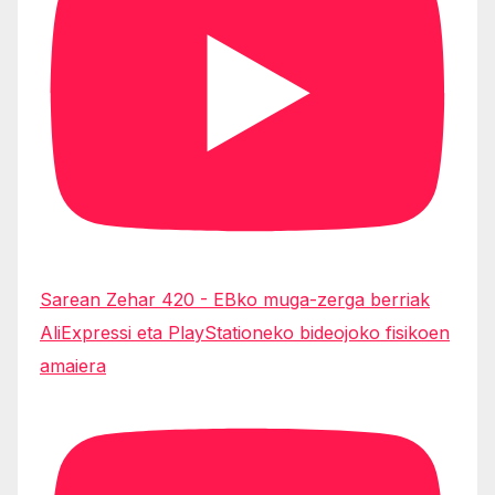
Sarean Zehar 420 - EBko muga-zerga berriak
AliExpressi eta PlayStationeko bideojoko fisikoen
amaiera