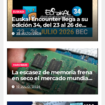
EUSKADI
Euskal Encounter llega a su
edición 34, del 23 al 26 de
julio
22 JULIO, 2026
HARDWARE
La escasez de memoria frena
en seco el mercado mundial
de PCs
10 JULIO, 2026