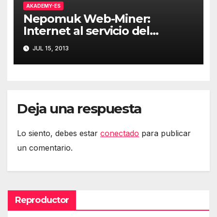
AKADEMY-ES
Nepomuk Web-Miner:
Internet al servicio del
escritorio – Ignacio Serantes
JUL 15, 2013
Deja una respuesta
Lo siento, debes estar
conectado
para publicar
un comentario.
Reproductor