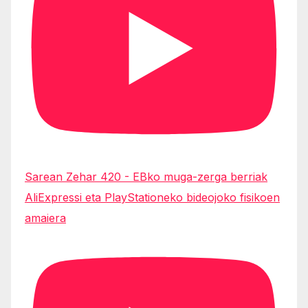
Sarean Zehar 420 - EBko muga-zerga berriak
AliExpressi eta PlayStationeko bideojoko fisikoen
amaiera