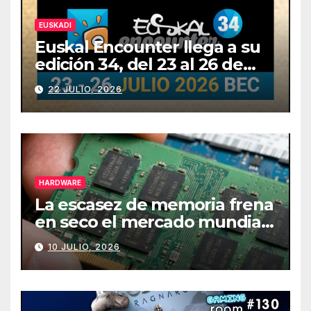
EUSKADI
Euskal Encounter llega a su
edición 34, del 23 al 26 de
julio
22 JULIO, 2026
HARDWARE
La escasez de memoria frena
en seco el mercado mundial
de PCs
10 JULIO, 2026