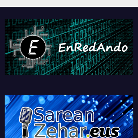
Androidengatik eta
PlayStationeko bideojoko
fisikoen amaiera