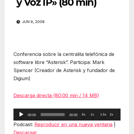
y Voz IP» (80 min)
JUN 9, 2008
Conferencia sobre la centralita telefónica de
software libre “Asterisk”. Participa: Mark
Spencer (Creador de Asterisk y fundador de
Digium)
Descarga directa (80:00 min / 14 MB)
Reproductor
.5x
1x
1.5x
2x
00:00
00:00
de
Podcast:
Reproducir en una nueva ventana
|
audio
Descargar