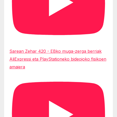
Sarean Zehar 420 - EBko muga-zerga berriak
AliExpressi eta PlayStationeko bideojoko fisikoen
amaiera