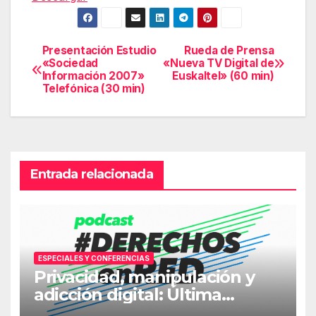
Presentación Estudio
Rueda de Prensa
Navegación
«Sociedad
«Nueva TV Digital de
Información 2007»
Euskaltel» (60 min)
de
Telefónica (30 min)
entradas
Entrada relacionada
ESPECIALES Y CONFERENCIAS
Privacidad, manipulación y
adicción digital: Última
jornada #DerechosEnRed