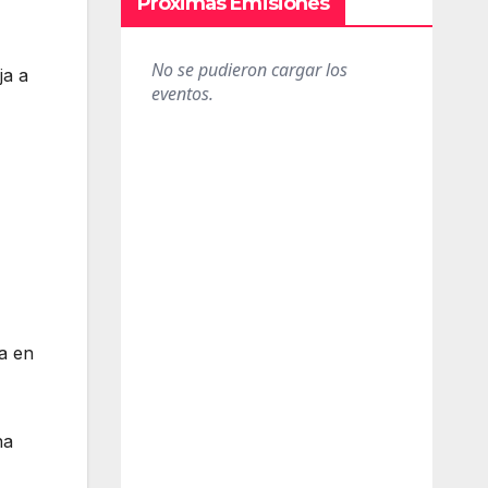
Próximas Emisiones
ja a
a en
na