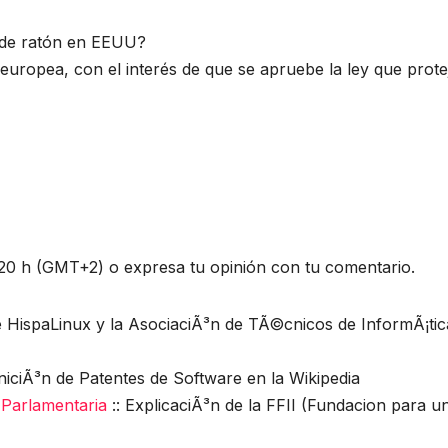
” de ratón en EEUU?
 europea, con el interés de que se apruebe la ley que prote
a 20 h (GMT+2) o expresa tu opinión con tu comentario.
e HispaLinux y la AsociaciÃ³n de TÃ©cnicos de InformÃ¡tic
iniciÃ³n de Patentes de Software en la Wikipedia
 Parlamentaria
:: ExplicaciÃ³n de la FFII (Fundacion para u