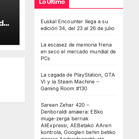
Lo Último
Euskal Encounter llega a su
ado
edición 34, del 23 al 26 de julio
n
ción
La escasez de memoria frena
en seco el mercado mundial de
PCs
La cagada de PlayStation, GTA
VI y la Steam Machine –
Gaming Room #130
Sarean Zehar 420 –
Denboraldi amaiera: EBko
muga-zerga berriak
AliExpressi, AEBetako AAren
kontrola, Googleri behin betiko
zigorra Androidengatik eta