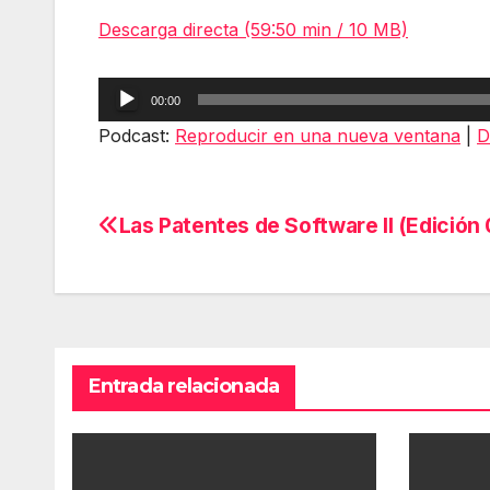
Descarga directa (59:50 min / 10 MB)
Reproductor
00:00
de
Podcast:
Reproducir en una nueva ventana
|
D
audio
Las Patentes de Software II (Edición
Navegación
de
entradas
Entrada relacionada