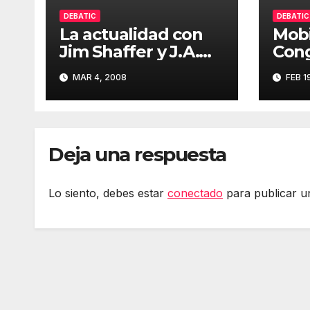
DEBATIC
DEBATIC
La actualidad con
Mobi
Jim Shaffer y J.A.
Cong
Lejarza (Edición 39)
(Edi
MAR 4, 2008
FEB 1
Deja una respuesta
Lo siento, debes estar
conectado
para publicar u