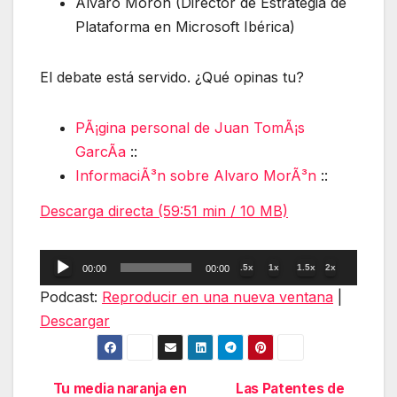
Alvaro Morón (Director de Estrategia de
Plataforma en Microsoft Ibérica)
El debate está servido. ¿Qué opinas tu?
PÃ¡gina personal de Juan TomÃ¡s
GarcÃ­a
::
InformaciÃ³n sobre Alvaro MorÃ³n
::
Descarga directa (59:51 min / 10 MB)
Reproductor
.5x
1x
1.5x
2x
00:00
00:00
de
Podcast:
Reproducir en una nueva ventana
|
audio
Descargar
Tu media naranja en
Las Patentes de