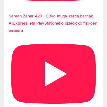
Sarean Zehar 420 - EBko muga-zerga berriak
AliExpressi eta PlayStationeko bideojoko fisikoen
amaiera