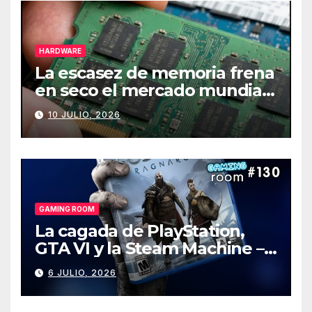
HARDWARE
La escasez de memoria frena
en seco el mercado mundial
de PCs
10 JULIO, 2026
GAMING ROOM
La cagada de PlayStation,
GTA VI y la Steam Machine –
Gaming Room #130
6 JULIO, 2026