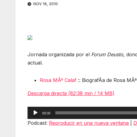
NOV 16, 2010
Jornada organizada por el
Forum Deusto
, don
actual.
Rosa MÂª Calaf
:: BiografÃ­a de Rosa MÂª
Descarga directa (82:38 min / 14 MB)
Reproductor
00:00
de
Podcast:
Reproducir en una nueva ventana
|
D
audio