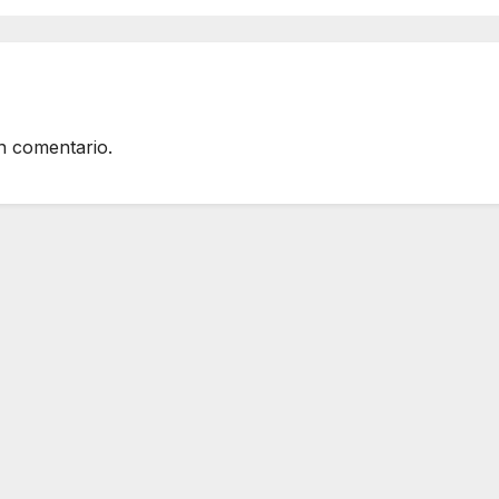
jornada
#DerechosEnRe
n comentario.