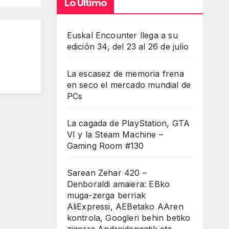
Lo Último
d
Euskal Encounter llega a su
edición 34, del 23 al 26 de julio
La escasez de memoria frena
en seco el mercado mundial de
PCs
La cagada de PlayStation, GTA
VI y la Steam Machine –
Gaming Room #130
Sarean Zehar 420 –
Denboraldi amaiera: EBko
muga-zerga berriak
AliExpressi, AEBetako AAren
kontrola, Googleri behin betiko
zigorra Androidengatik eta