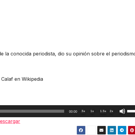
de la conocida periodista, dio su opinión sobre el periodism
 Calaf en Wikipedia
Util
.5x
1x
1.5x
2x
00:00
las
escargar
tec
de