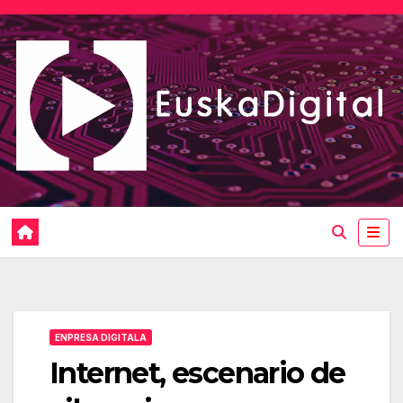
Saltar
al
contenido
ENPRESA DIGITALA
Internet, escenario de