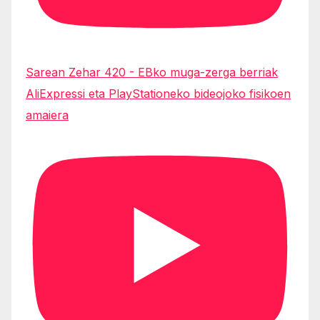
Sarean Zehar 420 - EBko muga-zerga berriak
AliExpressi eta PlayStationeko bideojoko fisikoen
amaiera