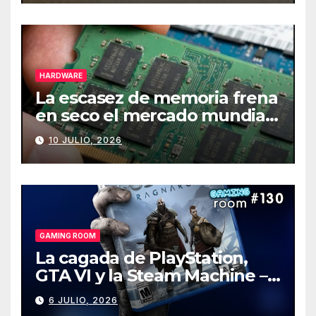
HARDWARE
La escasez de memoria frena
en seco el mercado mundial
de PCs
10 JULIO, 2026
GAMING ROOM
La cagada de PlayStation,
GTA VI y la Steam Machine –
Gaming Room #130
6 JULIO, 2026