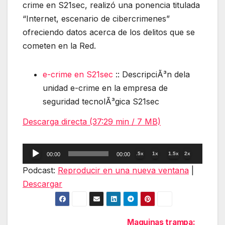
crime en S21sec, realizó una ponencia titulada
“Internet, escenario de cibercrimenes”
ofreciendo datos acerca de los delitos que se
cometen en la Red.
e-crime en S21sec
:: DescripciÃ³n dela
unidad e-crime en la empresa de
seguridad tecnolÃ³gica S21sec
Descarga directa (37:29 min / 7 MB)
Reproductor
.5x
1x
1.5x
2x
00:00
00:00
de
Podcast:
Reproducir en una nueva ventana
|
audio
Descargar
Maquinas trampa: