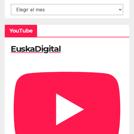
Hemeroteca
YouTube
EuskaDigital