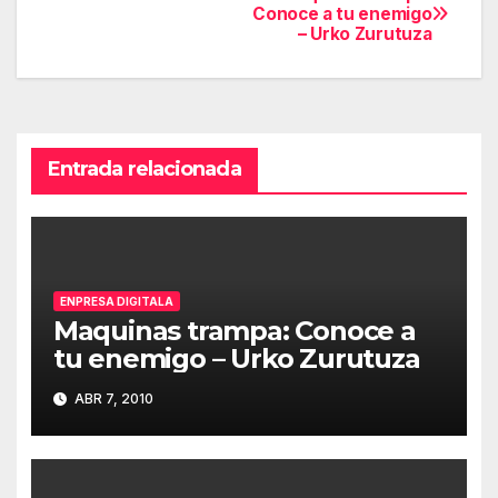
Navegación
Conoce a tu enemigo
– Urko Zurutuza
de
entradas
Entrada relacionada
ENPRESA DIGITALA
Maquinas trampa: Conoce a
tu enemigo – Urko Zurutuza
ABR 7, 2010