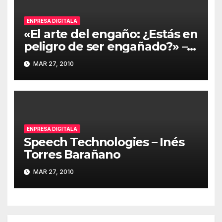
ENPRESA DIGITALA
«El arte del engaño: ¿Estás en
peligro de ser engañado?» –
Kevin Mitnick
MAR 27, 2010
ENPRESA DIGITALA
Speech Technologies – Inés
Torres Barañano
MAR 27, 2010