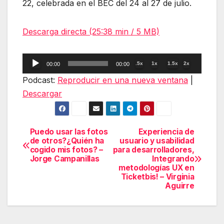
22, celebrada en el BEC del 24 al 27 de julio.
Descarga directa (25:38 min / 5 MB)
Reproductor
.5x
1x
1.5x
2x
00:00
00:00
de
Podcast:
Reproducir en una nueva ventana
|
audio
Descargar
Puedo usar las fotos
Experiencia de
Navegación
de otros?¿Quién ha
usuario y usabilidad
cogido mis fotos? –
para desarrolladores,
de
Jorge Campanillas
Integrando
metodologías UX en
entradas
Ticketbis! – Virginia
Aguirre