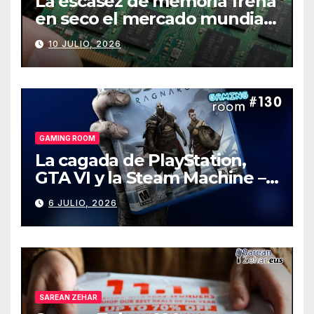
La escasez de memoria frena
en seco el mercado mundial
de PCs
10 JULIO, 2026
GAMING ROOM
La cagada de PlayStation,
GTA VI y la Steam Machine –
Gaming Room #130
6 JULIO, 2026
SAREAN ZEHAR