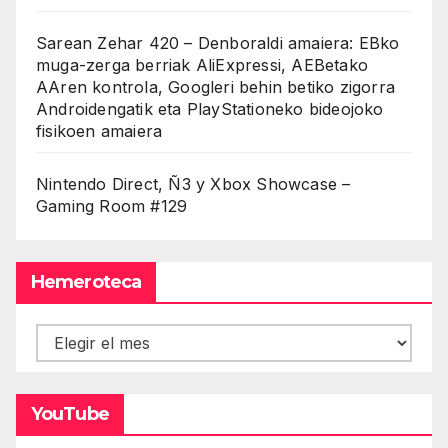
Sarean Zehar 420 – Denboraldi amaiera: EBko
muga-zerga berriak AliExpressi, AEBetako
AAren kontrola, Googleri behin betiko zigorra
Androidengatik eta PlayStationeko bideojoko
fisikoen amaiera
Nintendo Direct, Ñ3 y Xbox Showcase –
Gaming Room #129
Hemeroteca
Hemeroteca
YouTube