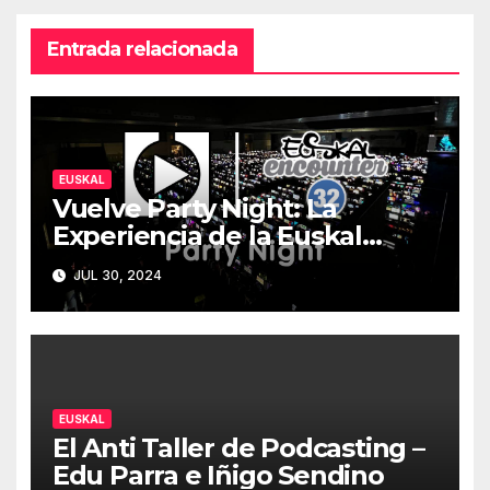
Entrada relacionada
EUSKAL
Vuelve Party Night: La
Experiencia de la Euskal
Encounter 32 – Party Night
JUL 30, 2024
2024
EUSKAL
El Anti Taller de Podcasting –
Edu Parra e Iñigo Sendino