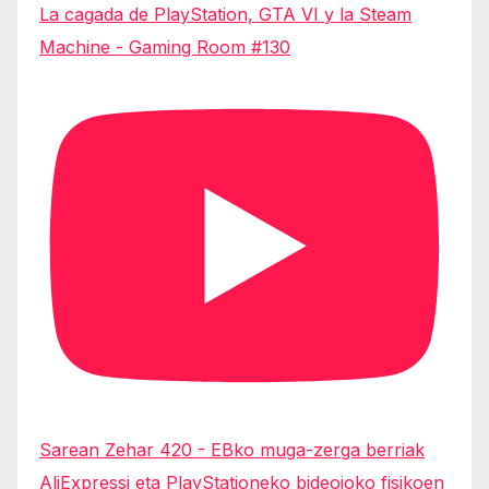
La cagada de PlayStation, GTA VI y la Steam
Machine - Gaming Room #130
Sarean Zehar 420 - EBko muga-zerga berriak
AliExpressi eta PlayStationeko bideojoko fisikoen