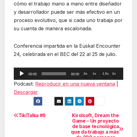
cómo el trabajo mano a mano entre diseñador
y desarrollador puede ser más efectivo en un
proceso evolutivo, que si cada uno trabaja por
su cuenta de manera escalonada.
Conferencia impartida en la Euskal Encounter
24, celebrada en el BEC del 22 al 25 de julio.
Reproductor
.5x
1x
1.5x
2x
00:00
00:00
de
Podcast:
Reproducir en una nueva ventana
|
audio
Descargar
TikiTalka #6
Kirolsoft, Dream the
Navegación
Game – Un proyecto
de base tecnológica
de
que da trabajo a más