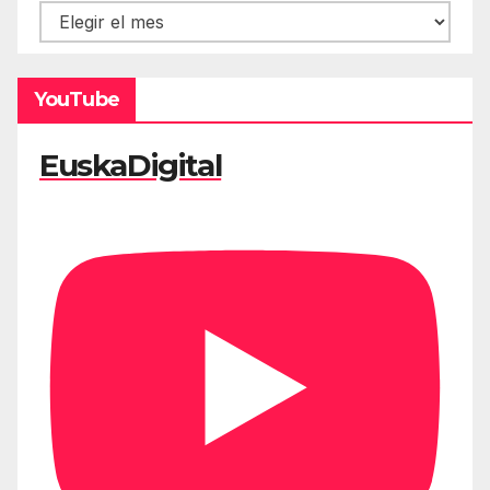
Hemeroteca
YouTube
EuskaDigital