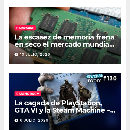
HARDWARE
La escasez de memoria frena
en seco el mercado mundial
de PCs
10 JULIO, 2026
GAMING ROOM
La cagada de PlayStation,
GTA VI y la Steam Machine –
Gaming Room #130
6 JULIO, 2026