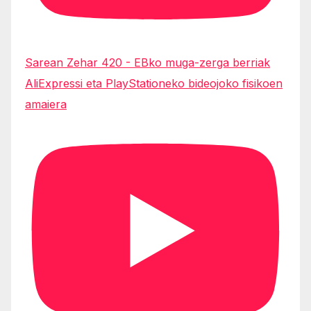
Sarean Zehar 420 - EBko muga-zerga berriak
AliExpressi eta PlayStationeko bideojoko fisikoen
amaiera