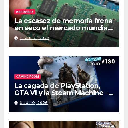
HARDWARE
La escasez de memoria frena
en seco el mercado mundial
de PCs
10 JULIO, 2026
GAMING ROOM
La cagada de PlayStation,
GTA VI y la Steam Machine –
Gaming Room #130
6 JULIO, 2026