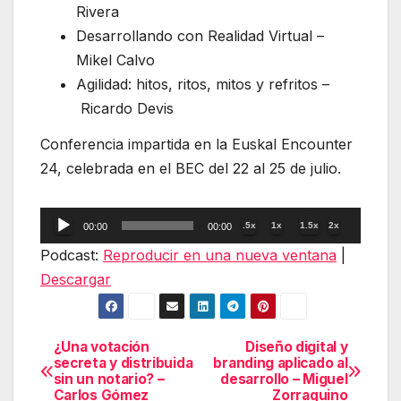
Rivera
Desarrollando con Realidad Virtual –
Mikel Calvo
Agilidad: hitos, ritos, mitos y refritos –
Ricardo Devis
Conferencia impartida en la Euskal Encounter
24, celebrada en el BEC del 22 al 25 de julio.
Reproductor
.5x
1x
1.5x
2x
00:00
00:00
de
Podcast:
Reproducir en una nueva ventana
|
audio
Descargar
¿Una votación
Diseño digital y
Navegación
secreta y distribuida
branding aplicado al
sin un notario? –
desarrollo – Miguel
de
Carlos Gómez
Zorraquino