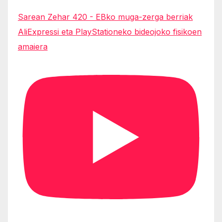
Sarean Zehar 420 - EBko muga-zerga berriak
AliExpressi eta PlayStationeko bideojoko fisikoen
amaiera