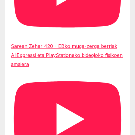
Sarean Zehar 420 - EBko muga-zerga berriak
AliExpressi eta PlayStationeko bideojoko fisikoen
amaiera