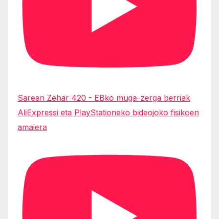
Sarean Zehar 420 - EBko muga-zerga berriak
AliExpressi eta PlayStationeko bideojoko fisikoen
amaiera