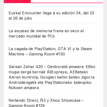
Euskal Encounter llega a su edición 34, del 23
al 26 de julio
La escasez de memoria frena en seco el
mercado mundial de PCs
La cagada de PlayStation, GTA VI y la Steam
Machine – Gaming Room #130
Sarean Zehar 420 – Denboraldi amaiera: EBko
muga-zerga berriak AliExpressi, AEBetako
AAren kontrola, Googleri behin betiko zigorra
Androidengatik eta PlayStationeko bideojoko
fisikoen amaiera
Nintendo Direct, Ñ3 y Xbox Showcase –
Gaming Room #129