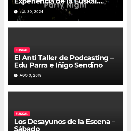
Experiencia de la Euskal
Encounter 32 – Party Night
JUL 30, 2024
2024
EUSKAL
El Anti Taller de Podcasting –
Edu Parra e Iñigo Sendino
AGO 3, 2019
EUSKAL
Los Desayunos de la Escena –
Sábado