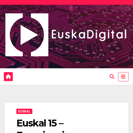
Saltar
al
contenido
EUSKAL
Euskal 15 –