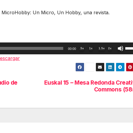
: MicroHobby: Un Micro, Un Hobby, una revista.
Util
.5x
1x
1.5x
2x
00:00
las
escargar
tec
de
fle
udio de
Euskal 15 – Mesa Redonda Creat
arr
Commons (58
par
aum
o
dis
el