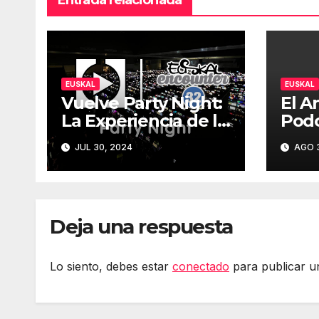
Entrada relacionada
EUSKAL
EUSKAL
Vuelve Party Night:
El A
La Experiencia de la
Podc
Euskal Encounter
Parr
JUL 30, 2024
AGO 3
32 – Party Night
Sen
2024
Deja una respuesta
Lo siento, debes estar
conectado
para publicar u