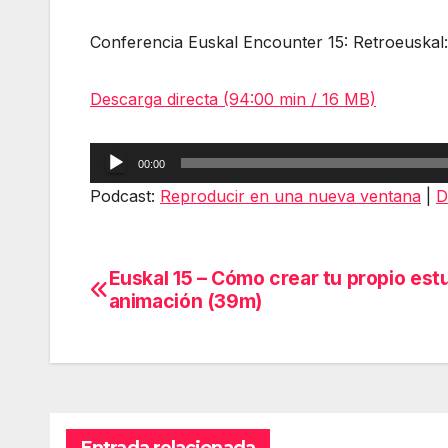
Conferencia Euskal Encounter 15: Retroeuskal
Descarga directa (94:00 min / 16 MB)
Reproductor
00:00
de
Podcast:
Reproducir en una nueva ventana
|
D
audio
Euskal 15 – Cómo crear tu propio est
Navegación
animación (39m)
de
entradas