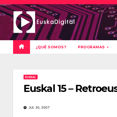
Saltar
al
contenido
¿QUÉ SOMOS?
PROGRAMAS
EUSKAL
Euskal 15 – Retroeu
JUL 30, 2007