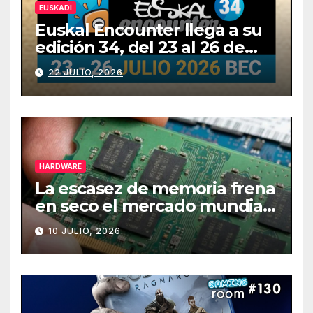
EUSKADI
Euskal Encounter llega a su
edición 34, del 23 al 26 de
julio
22 JULIO, 2026
HARDWARE
La escasez de memoria frena
en seco el mercado mundial
de PCs
10 JULIO, 2026