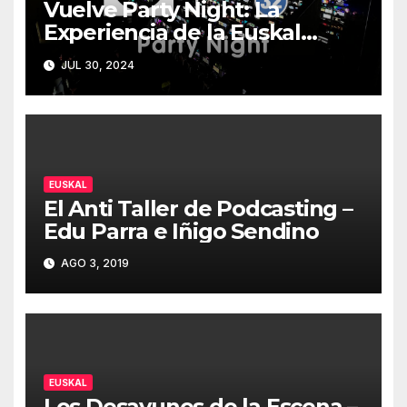
Vuelve Party Night: La
Experiencia de la Euskal
Encounter 32 – Party Night
JUL 30, 2024
2024
EUSKAL
El Anti Taller de Podcasting –
Edu Parra e Iñigo Sendino
AGO 3, 2019
EUSKAL
Los Desayunos de la Escena –