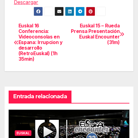
Descargar
Euskal 16
Euskal 15 – Rueda
Navegación
Conferencia:
Prensa Presentación
Videoconsolas en
Euskal Encounter
de
Espana: Irrupcion y
(31m)
desarrollo
entradas
(RetroEuskal) (1h
35min)
Entrada relacionada
EUSKAL