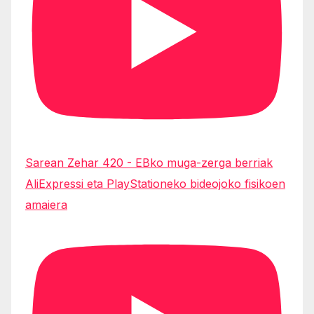
Sarean Zehar 420 - EBko muga-zerga berriak
AliExpressi eta PlayStationeko bideojoko fisikoen
amaiera