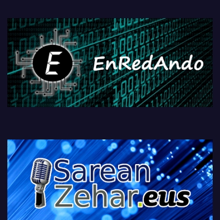
PlayStationeko bideojoko
fisikoen amaiera