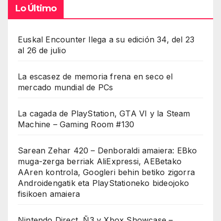
Lo Último
Euskal Encounter llega a su edición 34, del 23
al 26 de julio
La escasez de memoria frena en seco el
mercado mundial de PCs
La cagada de PlayStation, GTA VI y la Steam
Machine – Gaming Room #130
Sarean Zehar 420 – Denboraldi amaiera: EBko
muga-zerga berriak AliExpressi, AEBetako
AAren kontrola, Googleri behin betiko zigorra
Androidengatik eta PlayStationeko bideojoko
fisikoen amaiera
Nintendo Direct, Ñ3 y Xbox Showcase –