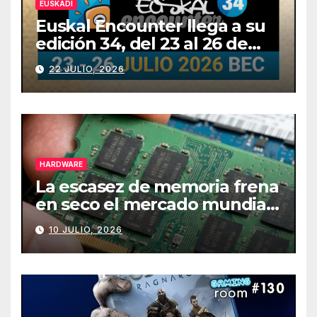
EUSKADI
Euskal Encounter llega a su
edición 34, del 23 al 26 de
julio
22 JULIO, 2026
HARDWARE
La escasez de memoria frena
en seco el mercado mundial
de PCs
10 JULIO, 2026