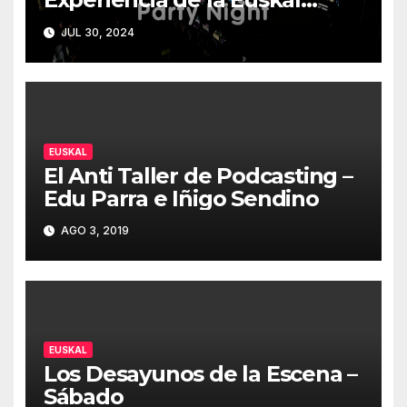
Encounter 32 – Party Night
JUL 30, 2024
2024
EUSKAL
El Anti Taller de Podcasting –
Edu Parra e Iñigo Sendino
AGO 3, 2019
EUSKAL
Los Desayunos de la Escena –
Sábado