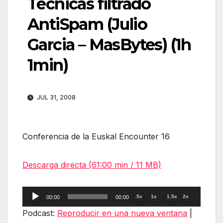
Tecnicas filtrado
AntiSpam (Julio
Garcia – MasBytes) (1h
1min)
JUL 31, 2008
Conferencia de la Euskal Encounter 16
Descarga directa (61:00 min / 11 MB)
Reproductor
.5x
1x
1.5x
2x
00:00
00:00
de
Podcast:
Reproducir en una nueva ventana
|
audio