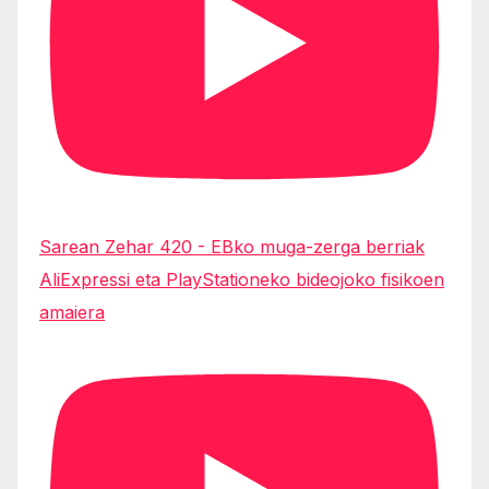
Sarean Zehar 420 - EBko muga-zerga berriak
AliExpressi eta PlayStationeko bideojoko fisikoen
amaiera