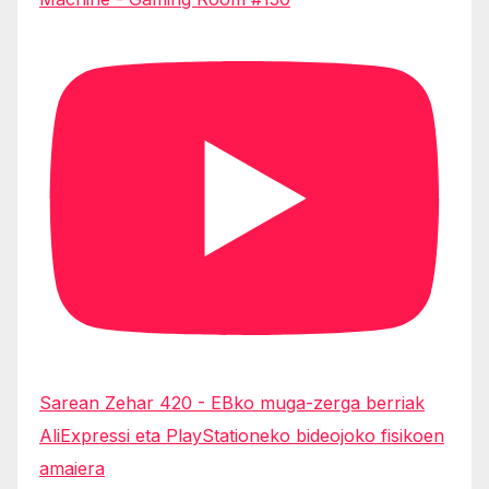
Sarean Zehar 420 - EBko muga-zerga berriak
AliExpressi eta PlayStationeko bideojoko fisikoen
amaiera