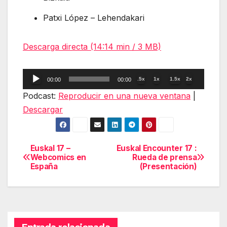
Patxi López – Lehendakari
Descarga directa (14:14 min / 3 MB)
Reproductor
.5x
1x
1.5x
2x
00:00
00:00
de
Podcast:
Reproducir en una nueva ventana
|
audio
Descargar
Euskal 17 –
Euskal Encounter 17 :
Navegación
Webcomics en
Rueda de prensa
España
(Presentación)
de
entradas