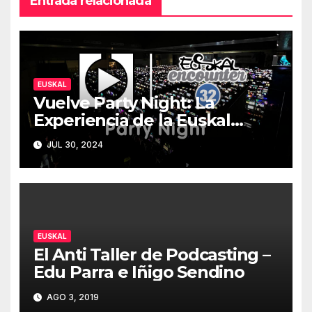
Entrada relacionada
EUSKAL
Vuelve Party Night: La
Experiencia de la Euskal
Encounter 32 – Party Night
JUL 30, 2024
2024
EUSKAL
El Anti Taller de Podcasting –
Edu Parra e Iñigo Sendino
AGO 3, 2019