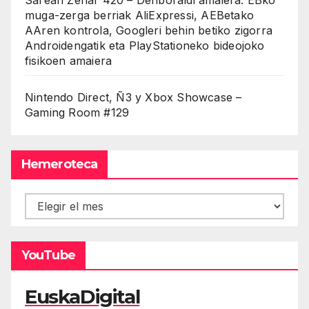
muga-zerga berriak AliExpressi, AEBetako
AAren kontrola, Googleri behin betiko zigorra
Androidengatik eta PlayStationeko bideojoko
fisikoen amaiera
Nintendo Direct, Ñ3 y Xbox Showcase –
Gaming Room #129
Hemeroteca
Hemeroteca
YouTube
EuskaDigital