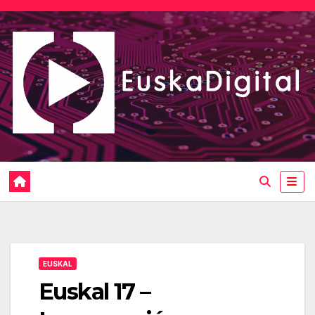
Saltar
al
contenido
EUSKAL
Euskal 17 –