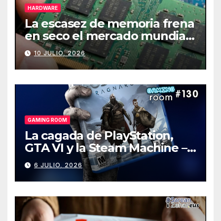
HARDWARE
La escasez de memoria frena
en seco el mercado mundial
de PCs
10 JULIO, 2026
GAMING ROOM
La cagada de PlayStation,
GTA VI y la Steam Machine –
Gaming Room #130
6 JULIO, 2026