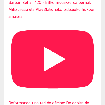
Sarean Zehar 420 - EBko muga-zerga berriak
AliExpressi eta PlayStationeko bideojoko fisikoen
amaiera
Reformando una red de oficina: De cables de