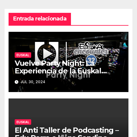
Entrada relacionada
EUSKAL
Vuelve Party Night: La
Experiencia de la Euskal
Encounter 32 – Party Night
JUL 30, 2024
2024
EUSKAL
El Anti Taller de Podcasting –