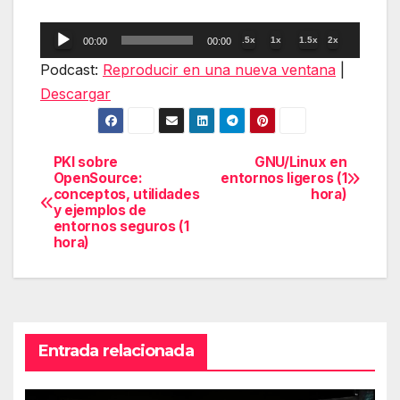
Reproductor
.5x
1x
1.5x
2x
00:00
00:00
de
Podcast:
Reproducir en una nueva ventana
|
audio
Descargar
PKI sobre
GNU/Linux en
Navegación
OpenSource:
entornos ligeros (1
conceptos, utilidades
hora)
de
y ejemplos de
entornos seguros (1
entradas
hora)
Entrada relacionada