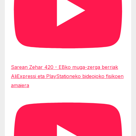
Sarean Zehar 420 - EBko muga-zerga berriak
AliExpressi eta PlayStationeko bideojoko fisikoen
amaiera