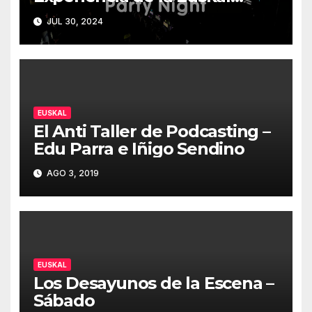
Encounter 32 – Party Night
JUL 30, 2024
2024
EUSKAL
El Anti Taller de Podcasting –
Edu Parra e Iñigo Sendino
AGO 3, 2019
EUSKAL
Los Desayunos de la Escena –
Sábado