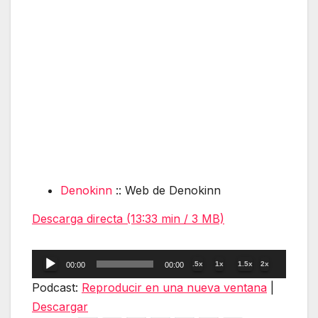
Denokinn
:: Web de Denokinn
Descarga directa (13:33 min / 3 MB)
Reproductor
.5x
1x
1.5x
2x
00:00
00:00
de
Podcast:
Reproducir en una nueva ventana
|
audio
Descargar