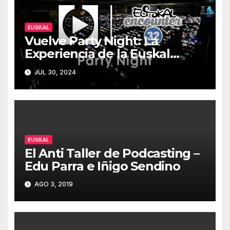
EUSKAL
Vuelve Party Night: La
Experiencia de la Euskal
Encounter 32 – Party Night
JUL 30, 2024
2024
EUSKAL
El Anti Taller de Podcasting –
Edu Parra e Iñigo Sendino
AGO 3, 2019