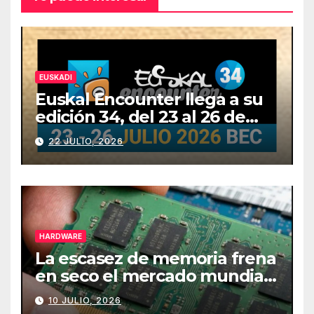
EUSKADI
Euskal Encounter llega a su
edición 34, del 23 al 26 de
julio
22 JULIO, 2026
HARDWARE
La escasez de memoria frena
en seco el mercado mundial
de PCs
10 JULIO, 2026