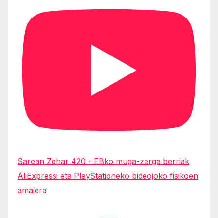
Sarean Zehar 420 - EBko muga-zerga berriak
AliExpressi eta PlayStationeko bideojoko fisikoen
amaiera