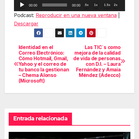
Reproductor
.5x
1x
1.5x
2x
00:00
00:00
de
Podcast:
Reproducir en una nueva ventana
|
audio
Descargar
Identidad en el
Las TIC`s como
Navegación
Correo Electrónico:
mejora de la calidad
Cómo Hotmail, Gmail,
de vida de personas
de
Yahoo y el correo de
con D.I. – Laura
tu banco la gestionan
Fernández y Amaia
entradas
– Chema Alonso
Méndez (Adecco)
(Microsoft)
Entrada relacionada