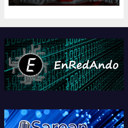
AliExpressi, AEBetako AAren
kontrola, Googleri behin
betiko zigorra
Androidengatik eta
PlayStationeko bideojoko
fisikoen amaiera