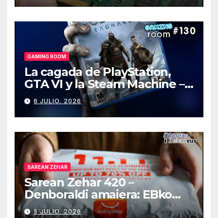
GAMING ROOM
La cagada de PlayStation,
GTA VI y la Steam Machine –
Gaming Room #130
6 JULIO, 2026
SAREAN ZEHAR
Sarean Zehar 420 –
Denboraldi amaiera: EBko
muga-zerga berriak
5 JULIO, 2026