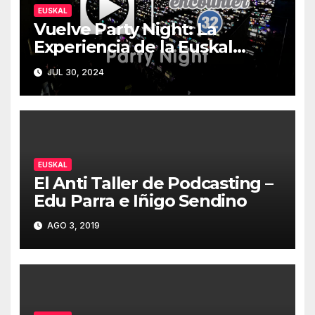
EUSKAL
Vuelve Party Night: La
Experiencia de la Euskal
Encounter 32 – Party Night
JUL 30, 2024
2024
EUSKAL
El Anti Taller de Podcasting –
Edu Parra e Iñigo Sendino
AGO 3, 2019