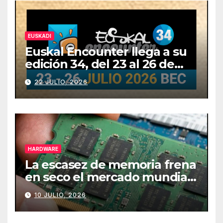
EUSKADI
Euskal Encounter llega a su
edición 34, del 23 al 26 de
julio
22 JULIO, 2026
HARDWARE
La escasez de memoria frena
en seco el mercado mundial
de PCs
10 JULIO, 2026