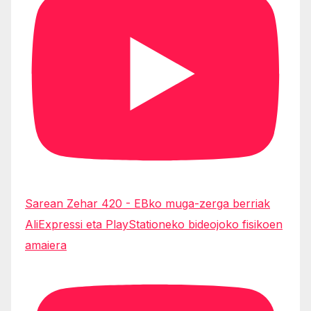
Sarean Zehar 420 - EBko muga-zerga berriak
AliExpressi eta PlayStationeko bideojoko fisikoen
amaiera