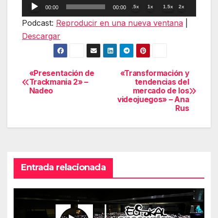
Reproductor
.5x
1x
1.5x
2x
00:00
00:00
de
Podcast:
Reproducir en una nueva ventana
|
audio
Descargar
«Presentación de
«Transformación y
Navegación
Trackmania 2» –
tendencias del
Nadeo
mercado de los
de
videojuegos» – Ana
Rus
entradas
Entrada relacionada