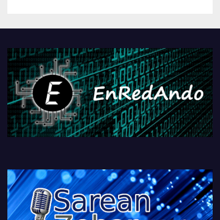
betiko zigorra
Androidengatik eta
PlayStationeko bideojoko
fisikoen amaiera