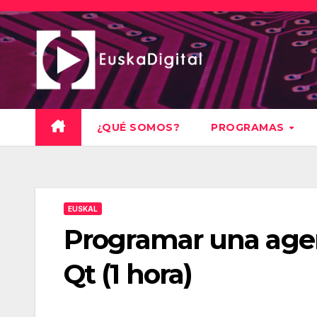
Saltar
al
contenido
¿QUÉ SOMOS?
PROGRAMAS
EUSKAL
Programar una agen
Qt (1 hora)