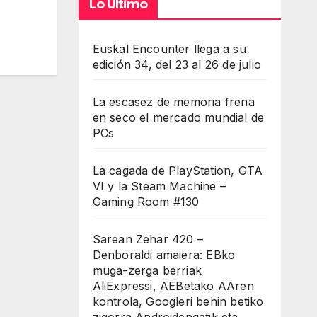
Lo Último
Euskal Encounter llega a su
edición 34, del 23 al 26 de julio
La escasez de memoria frena
en seco el mercado mundial de
PCs
La cagada de PlayStation, GTA
VI y la Steam Machine –
Gaming Room #130
Sarean Zehar 420 –
Denboraldi amaiera: EBko
muga-zerga berriak
AliExpressi, AEBetako AAren
kontrola, Googleri behin betiko
zigorra Androidengatik eta