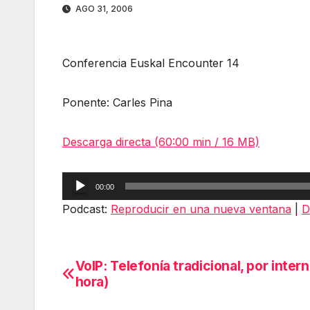
AGO 31, 2006
Conferencia Euskal Encounter 14
Ponente: Carles Pina
Descarga directa (60:00 min / 16 MB)
Reproductor
00:00
de
Podcast:
Reproducir en una nueva ventana
|
D
audio
VoIP: Telefonía tradicional, por interne
Navegación
hora)
de