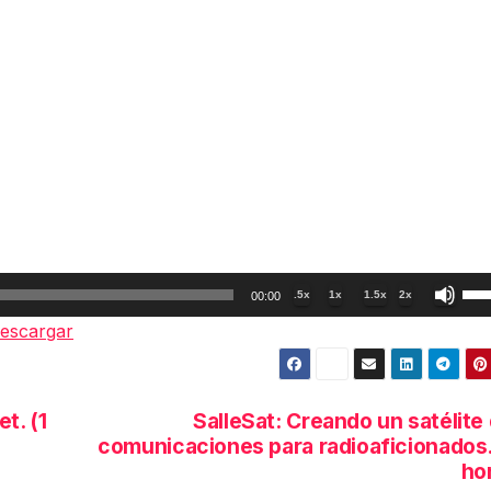
Util
.5x
1x
1.5x
2x
00:00
las
escargar
tec
de
fle
t. (1
SalleSat: Creando un satélite
arr
comunicaciones para radioaficionados.
par
ho