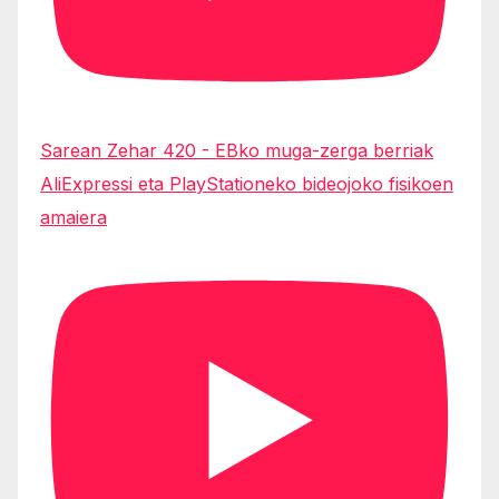
Sarean Zehar 420 - EBko muga-zerga berriak
AliExpressi eta PlayStationeko bideojoko fisikoen
amaiera