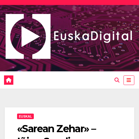
Saltar
al
contenido
EUSKAL
«Sarean Zehar» –