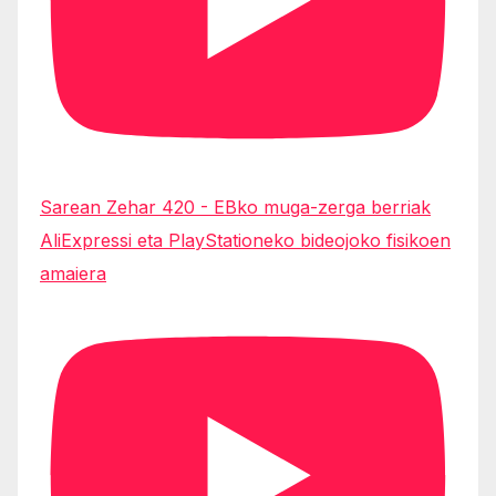
Sarean Zehar 420 - EBko muga-zerga berriak
AliExpressi eta PlayStationeko bideojoko fisikoen
amaiera