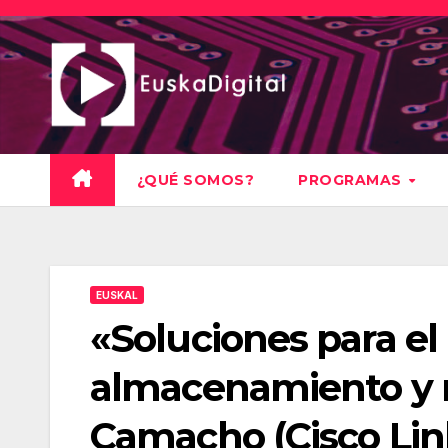
Saltar
al
contenido
¿QUÉ SOMOS?
PROGRAMAS
EUSKAL
«Soluciones para el 
almacenamiento y 
Camacho (Cisco Lin