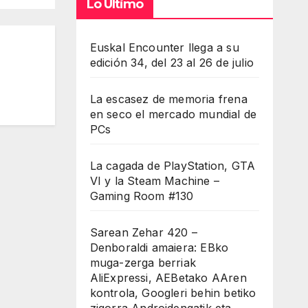
Lo Último
Euskal Encounter llega a su
edición 34, del 23 al 26 de julio
La escasez de memoria frena
en seco el mercado mundial de
PCs
La cagada de PlayStation, GTA
VI y la Steam Machine –
Gaming Room #130
Sarean Zehar 420 –
Denboraldi amaiera: EBko
muga-zerga berriak
AliExpressi, AEBetako AAren
kontrola, Googleri behin betiko
zigorra Androidengatik eta