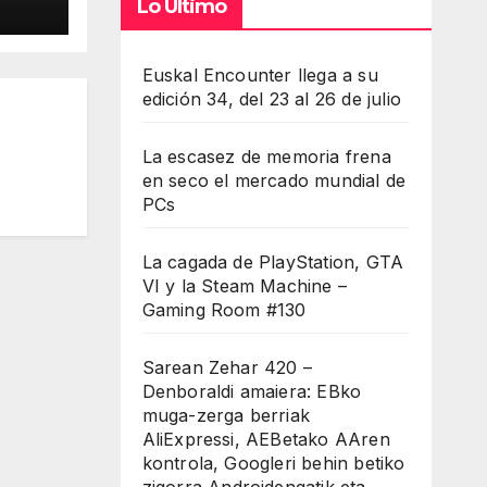
Lo Último
Euskal Encounter llega a su
edición 34, del 23 al 26 de julio
La escasez de memoria frena
en seco el mercado mundial de
PCs
La cagada de PlayStation, GTA
VI y la Steam Machine –
Gaming Room #130
Sarean Zehar 420 –
Denboraldi amaiera: EBko
muga-zerga berriak
AliExpressi, AEBetako AAren
kontrola, Googleri behin betiko
zigorra Androidengatik eta