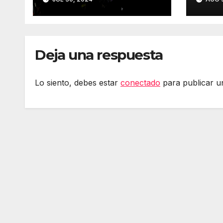
32 – Party Night
Sen
2024
Deja una respuesta
Lo siento, debes estar
conectado
para publicar u