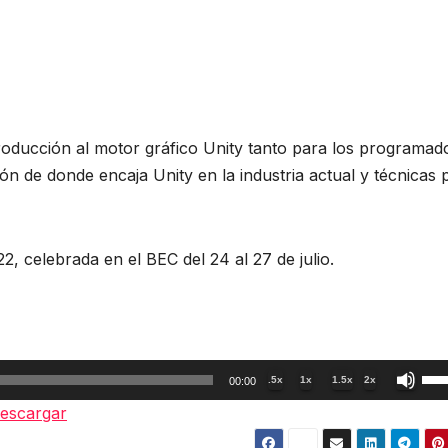
troducción al motor gráfico Unity tanto para los programad
n de donde encaja Unity en la industria actual y técnicas 
, celebrada en el BEC del 24 al 27 de julio.
Util
.5x
1x
1.5x
2x
00:00
las
escargar
tec