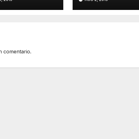
dino
n comentario.