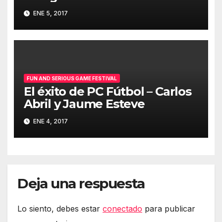
tecnológico y la industria 4.0
ENE 5, 2017
– Javier Ortizá
FUN AND SERIOUS GAME FESTIVAL
El éxito de PC Fútbol – Carlos
Abril y Jaume Esteve
ENE 4, 2017
Deja una respuesta
Lo siento, debes estar
conectado
para publicar