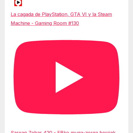
La cagada de PlayStation, GTA VI y la Steam
Machine - Gaming Room #130
Sarean Zehar 420 - EBko muga-zerga berriak