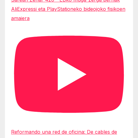
AliExpressi eta PlayStationeko bideojoko fisikoen
amaiera
Reformando una red de oficina: De cables de