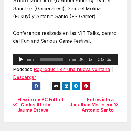
Arturo Monedero (Delirium Studios), Daniel
Sanchez (Gameranest), Samuel Molina
(Fukuy) y Antonio Santo (FS Gamer).
Conferencia realizada en las VIT Talks, dentro
del Fun and Serious Game Festival.
Reproductor
.5x
1x
1.5x
2x
00:00
00:00
de
Podcast:
Reproducir en una nueva ventana
|
audio
Descargar
El éxito de PC Fútbol
Entrevista a
Navegación
– Carlos Abril y
Jonathan Morin con
Jaume Esteve
Antonio Santo
de
entradas