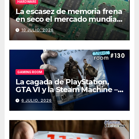
HARDWARE
La escasez de memoria frena
en seco el mercado mundial
de PCs
10 JULIO, 2026
GAMING ROOM
La cagada de PlayStation,
GTA VI y la Steam Machine –
Gaming Room #130
6 JULIO, 2026