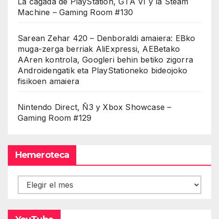
La cagada de PlayStation, GTA VI y la Steam
Machine – Gaming Room #130
Sarean Zehar 420 – Denboraldi amaiera: EBko
muga-zerga berriak AliExpressi, AEBetako
AAren kontrola, Googleri behin betiko zigorra
Androidengatik eta PlayStationeko bideojoko
fisikoen amaiera
Nintendo Direct, Ñ3 y Xbox Showcase –
Gaming Room #129
Hemeroteca
Hemeroteca