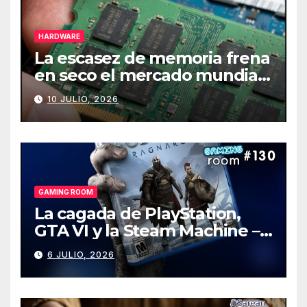
HARDWARE
La escasez de memoria frena
en seco el mercado mundial
de PCs
10 JULIO, 2026
GAMING ROOM
La cagada de PlayStation,
GTA VI y la Steam Machine –
Gaming Room #130
6 JULIO, 2026