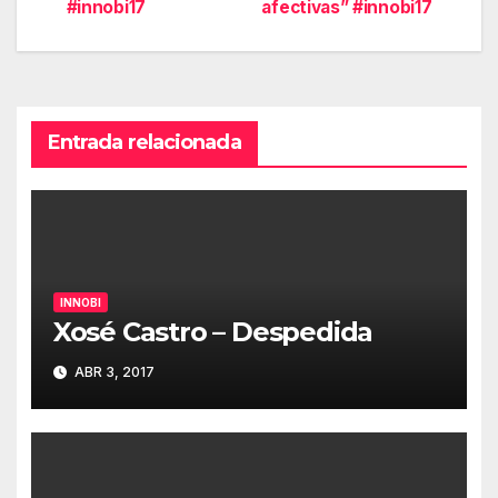
entradas
#innobi17
afectivas” #innobi17
Entrada relacionada
INNOBI
Xosé Castro – Despedida
ABR 3, 2017