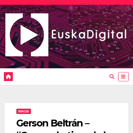
Saltar
al
contenido
INNOBI
Gerson Beltrán –