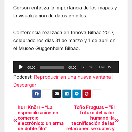
Gerson enfatiza la importancia de los mapas y
la visualizacion de datos en ellos.
Conferencia realizada en Innova Bilbao 2017,
celebrado los días 31 de marzo y 1 de abril en
el Museo Guggenheim Bilbao.
Reproductor
.5x
1x
1.5x
2x
00:00
00:00
de
Podcast:
Reproducir en una nueva ventana
|
audio
Descargar
Iruri Knörr – “La
Toño Fraguas – “El
Navegación
especialización en
futuro del calor
comercio
humano: la
de
electrónico: un arma
tecnificación de las
de doble filo”
relaciones sexuales y