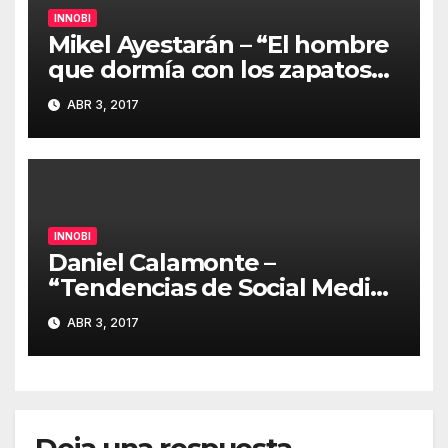
INNOBI
Mikel Ayestarán – “El hombre
que dormía con los zapatos
puestos” #innobi17
ABR 3, 2017
INNOBI
Daniel Calamonte –
“Tendencias de Social Media
y cómo las ponemos en
ABR 3, 2017
práctica en El Corte Inglés”
#innobi17
Deja una respuesta