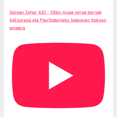
Sarean Zehar 420 - EBko muga-zerga berriak
AliExpressi eta PlayStationeko bideojoko fisikoen
amaiera