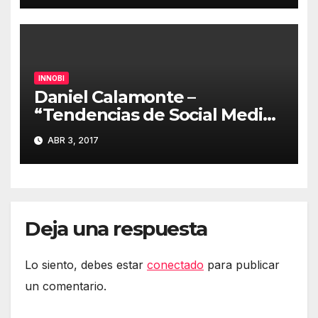
INNOBI
Daniel Calamonte –
“Tendencias de Social Media
y cómo las ponemos en
ABR 3, 2017
práctica en El Corte Inglés”
#innobi17
Deja una respuesta
Lo siento, debes estar
conectado
para publicar
un comentario.