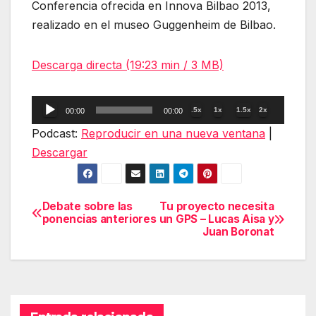
Conferencia ofrecida en Innova Bilbao 2013,
realizado en el museo Guggenheim de Bilbao.
Descarga directa (19:23 min / 3 MB)
Reproductor
.5x
1x
1.5x
2x
00:00
00:00
de
Podcast:
Reproducir en una nueva ventana
|
audio
Descargar
Debate sobre las
Tu proyecto necesita
Navegación
ponencias anteriores
un GPS – Lucas Aisa y
Juan Boronat
de
entradas