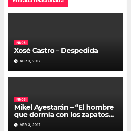
Entrada relacionada
INNOBI
Xosé Castro – Despedida
ABR 3, 2017
INNOBI
Mikel Ayestarán – “El hombre
que dormía con los zapatos
puestos” #innobi17
ABR 3, 2017