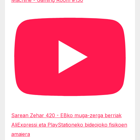
Sarean Zehar 420 - EBko muga-zerga berriak
AliExpressi eta PlayStationeko bideojoko fisikoen
amaiera