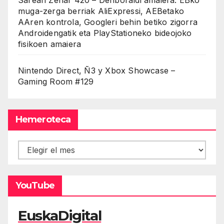
muga-zerga berriak AliExpressi, AEBetako
AAren kontrola, Googleri behin betiko zigorra
Androidengatik eta PlayStationeko bideojoko
fisikoen amaiera
Nintendo Direct, Ñ3 y Xbox Showcase –
Gaming Room #129
Hemeroteca
Hemeroteca
YouTube
EuskaDigital