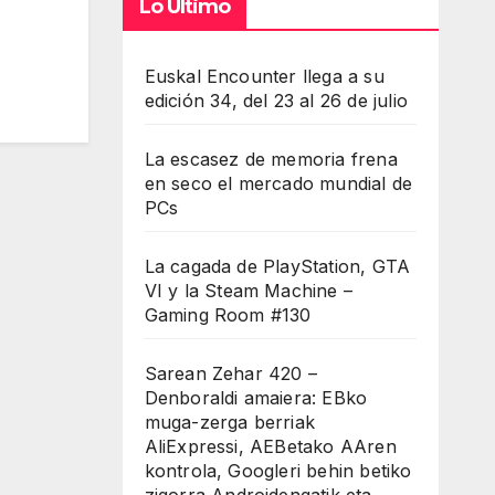
Lo Último
Euskal Encounter llega a su
edición 34, del 23 al 26 de julio
La escasez de memoria frena
en seco el mercado mundial de
PCs
La cagada de PlayStation, GTA
VI y la Steam Machine –
Gaming Room #130
Sarean Zehar 420 –
Denboraldi amaiera: EBko
muga-zerga berriak
AliExpressi, AEBetako AAren
kontrola, Googleri behin betiko
zigorra Androidengatik eta