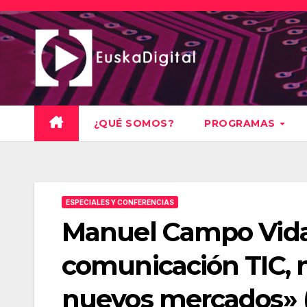
Saltar
al
contenido
¿QUÉ SOMOS?
PROGRAMAS
ESPECIALES Y CONFERENCIAS
Manuel Campo Vida
comunicación TIC, 
nuevos mercados» (