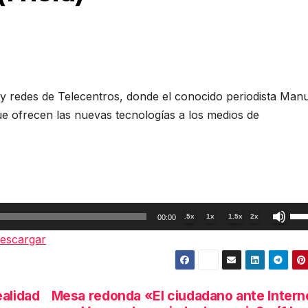
y redes de Telecentros, donde el conocido periodista Man
e ofrecen las nuevas tecnologías a los medios de
Util
.5x
1x
1.5x
2x
00:00
las
escargar
tec
de
fle
ealidad
Mesa redonda «El ciudadano ante Intern
arr