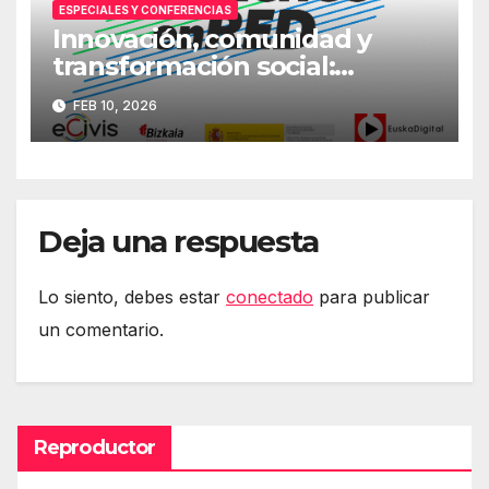
ESPECIALES Y CONFERENCIAS
Innovación, comunidad y
transformación social:
Primera jornada
FEB 10, 2026
#DerechosEnRed
Deja una respuesta
Lo siento, debes estar
conectado
para publicar
un comentario.
Reproductor