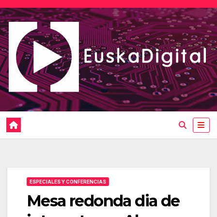
Saltar
al
contenido
ESPECIALES Y CONFERENCIAS
Mesa redonda dia de