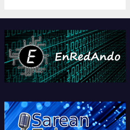
betiko zigorra
Androidengatik eta
PlayStationeko bideojoko
fisikoen amaiera