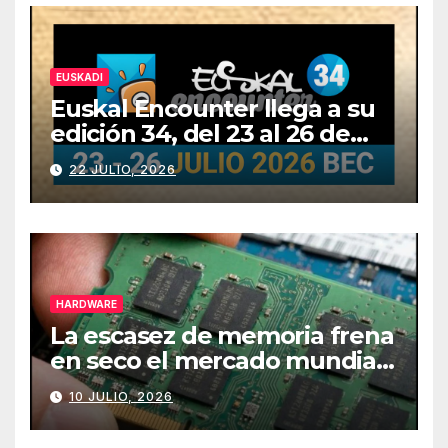
EUSKADI
Euskal Encounter llega a su
edición 34, del 23 al 26 de
julio
22 JULIO, 2026
HARDWARE
La escasez de memoria frena
en seco el mercado mundial
de PCs
10 JULIO, 2026