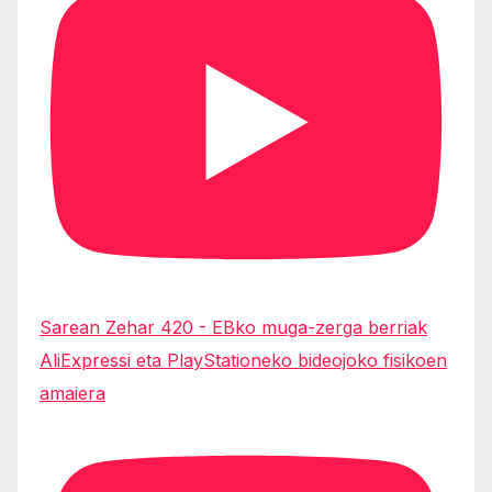
Sarean Zehar 420 - EBko muga-zerga berriak
AliExpressi eta PlayStationeko bideojoko fisikoen
amaiera