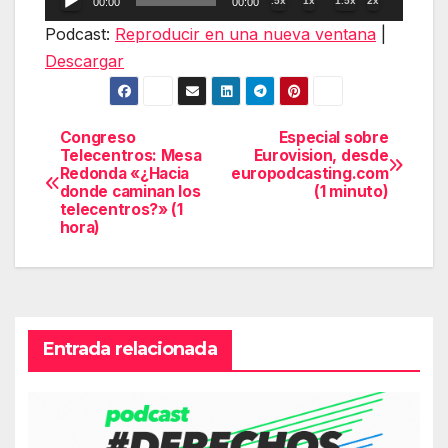
.5x
1x
1.5x
2x
00:00
00:00
de
Podcast:
Reproducir en una nueva ventana
|
audio
Descargar
Congreso
Especial sobre
Navegación
Telecentros: Mesa
Eurovision, desde
Redonda «¿Hacia
europodcasting.com
de
donde caminan los
(1 minuto)
telecentros?» (1
entradas
hora)
Entrada relacionada