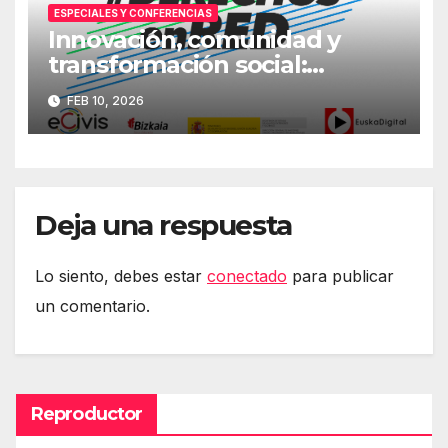
ESPECIALES Y CONFERENCIAS
Innovación, comunidad y
transformación social:
Primera jornada
FEB 10, 2026
#DerechosEnRed
Deja una respuesta
Lo siento, debes estar
conectado
para publicar
un comentario.
Reproductor