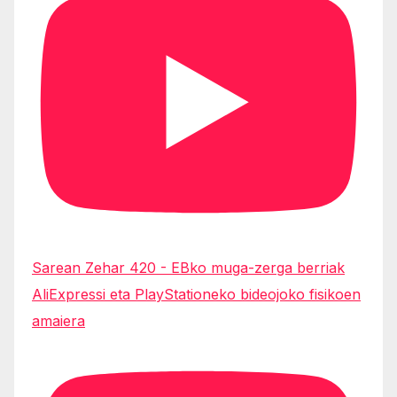
Sarean Zehar 420 - EBko muga-zerga berriak
AliExpressi eta PlayStationeko bideojoko fisikoen
amaiera