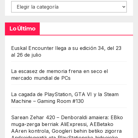
Contenidos
Lo Último
Euskal Encounter llega a su edición 34, del 23
al 26 de julio
La escasez de memoria frena en seco el
mercado mundial de PCs
La cagada de PlayStation, GTA VI y la Steam
Machine – Gaming Room #130
Sarean Zehar 420 – Denboraldi amaiera: EBko
muga-zerga berriak AliExpressi, AEBetako
AAren kontrola, Googleri behin betiko zigorra
Androidengatik eta PlayStationeko bideojoko