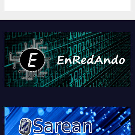
betiko zigorra
Androidengatik eta
PlayStationeko bideojoko
fisikoen amaiera