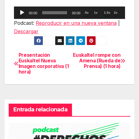
Reproductor
.5x
1x
1.5x
2x
00:00
00:00
de
Podcast:
Reproducir en una nueva ventana
|
audio
Descargar
Presentación
Euskaltel rompe con
Navegación
Euskaltel Nueva
Amena (Rueda de
Imagen corporativa (1
Prensa) (1 hora)
de
hora)
entradas
Entrada relacionada