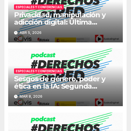
ESPECIALES Y CONFERENCIAS
Privacidad, manipulación y
adicción digital: Última
jornada #DerechosEnRed
ABR 5, 2026
ESPECIALES Y CONFERENCIAS
Sesgos de género, poder y
ética en la IA: Segunda
jornada #DerechosEnRed
MAR 8, 2026