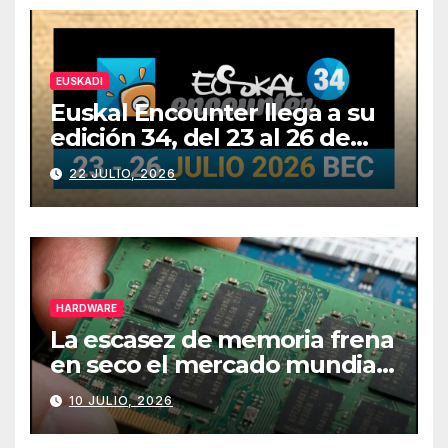
EUSKADI
Euskal Encounter llega a su
edición 34, del 23 al 26 de
julio
22 JULIO, 2026
HARDWARE
La escasez de memoria frena
en seco el mercado mundial
de PCs
10 JULIO, 2026