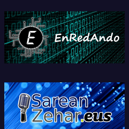
PlayStationeko bideojoko
fisikoen amaiera