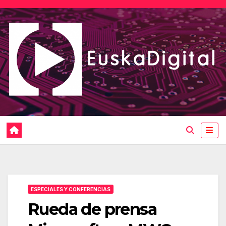
Saltar
al
contenido
ESPECIALES Y CONFERENCIAS
Rueda de prensa