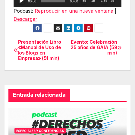
.5x
1x
1.5x
2x
00:00
00:00
de
Podcast:
Reproducir en una nueva ventana
|
audio
Descargar
Presentación Libro
Evento: Celebración
Navegación
«Manual de Uso de
25 años de GAIA (59
los Blogs en
min)
de
Empresa» (51 min)
entradas
Entrada relacionada
ESPECIALES Y CONFERENCIAS