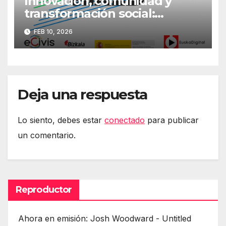
Innovación, comunidad y
transformación social:
Primera jornada
FEB 10, 2026
#DerechosEnRed
Deja una respuesta
Lo siento, debes estar
conectado
para publicar
un comentario.
Reproductor
Ahora en emisión: Josh Woodward - Untitled