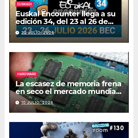
EUSKADI
Euskal Encounter llega a su
edición 34, del 23 al 26 de
julio
22 JULIO, 2026
HARDWARE
La escasez de memoria frena
en seco el mercado mundial
de PCs
10 JULIO, 2026