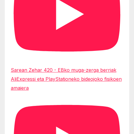
Sarean Zehar 420 - EBko muga-zerga berriak
AliExpressi eta PlayStationeko bideojoko fisikoen
amaiera