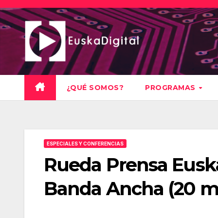
Saltar
al
contenido
¿QUÉ SOMOS?
PROGRAMAS
ESPECIALES Y CONFERENCIAS
Rueda Prensa Euska
Banda Ancha (20 m