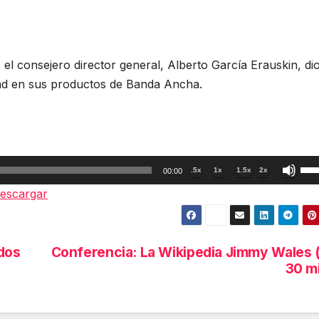
el consejero director general, Alberto García Erauskin, di
dad en sus productos de Banda Ancha.
Util
.5x
1x
1.5x
2x
00:00
las
escargar
tec
de
fle
ados
Conferencia: La Wikipedia Jimmy Wales 
arr
30 m
par
aum
o