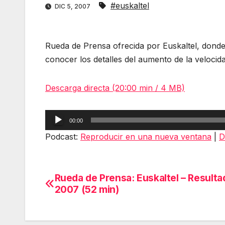
#euskaltel
DIC 5, 2007
Rueda de Prensa ofrecida por Euskaltel, donde 
conocer los detalles del aumento de la veloci
Descarga directa (20:00 min / 4 MB)
Reproductor
00:00
de
Podcast:
Reproducir en una nueva ventana
|
D
audio
Rueda de Prensa: Euskaltel – Result
Navegación
2007 (52 min)
de
entradas