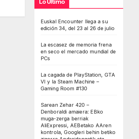
Lo Último
Euskal Encounter llega a su
edición 34, del 23 al 26 de julio
La escasez de memoria frena
en seco el mercado mundial de
PCs
La cagada de PlayStation, GTA
VI y la Steam Machine –
Gaming Room #130
Sarean Zehar 420 –
Denboraldi amaiera: EBko
muga-zerga berriak
AliExpressi, AEBetako AAren
kontrola, Googleri behin betiko
zigorra Androidengatik eta