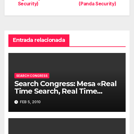
Security)
(Panda Security)
entradas
Entrada relacionada
SEARCH CONGRESS
Search Congress: Mesa «Real
Time Search, Real Time
Content y Social Media
FEB 5, 2010
Optimization»