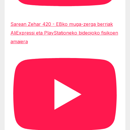
Sarean Zehar 420 - EBko muga-zerga berriak
AliExpressi eta PlayStationeko bideojoko fisikoen
amaiera