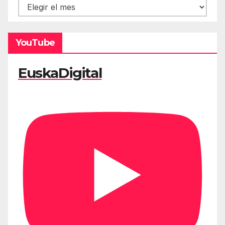
Hemeroteca
YouTube
EuskaDigital