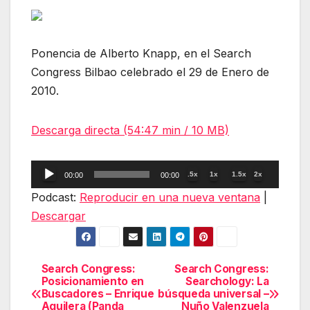
Ponencia de Alberto Knapp, en el Search
Congress Bilbao celebrado el 29 de Enero de
2010.
Descarga directa (54:47 min / 10 MB)
Reproductor
.5x
1x
1.5x
2x
00:00
00:00
de
Podcast:
Reproducir en una nueva ventana
|
audio
Descargar
Search Congress:
Search Congress:
Navegación
Posicionamiento en
Searchology: La
Buscadores – Enrique
búsqueda universal –
de
Aguilera (Panda
Nuño Valenzuela