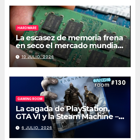
HARDWARE
La escasez de memoria frena
en seco el mercado mundial
de PCs
10 JULIO, 2026
GAMING ROOM
La cagada de PlayStation,
GTA VI y la Steam Machine –
Gaming Room #130
6 JULIO, 2026