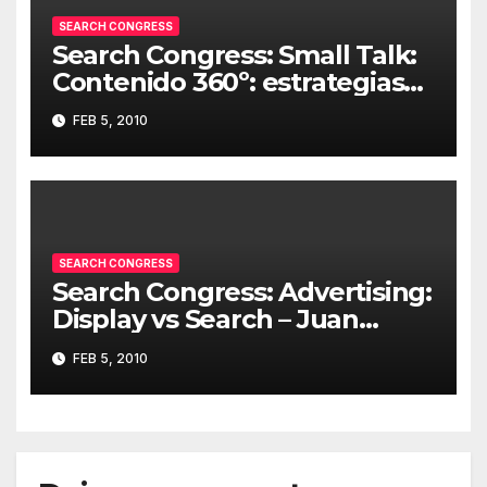
SEARCH CONGRESS
Search Congress: Small Talk:
Contenido 360º: estrategias
para multiplicar audiencias –
FEB 5, 2010
Iñigo Kortabitarte (Diario
Vasco)
SEARCH CONGRESS
Search Congress: Advertising:
Display vs Search – Juan
Fernando Sevillano
FEB 5, 2010
(Microsoft)