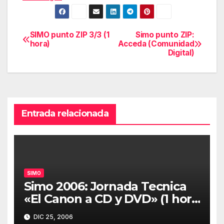
SIMO punto ZIP 3/3 (1
Simo punto ZIP:
Navegación
hora)
Acceda (Comunidad
Digital)
de
entradas
Entrada relacionada
SIMO
Simo 2006: Jornada Tecnica
«El Canon a CD y DVD» (1 hora
30 minutos)
DIC 25, 2006