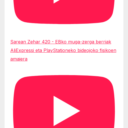
Sarean Zehar 420 - EBko muga-zerga berriak
AliExpressi eta PlayStationeko bideojoko fisikoen
amaiera