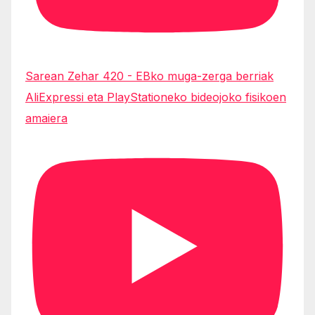
Sarean Zehar 420 - EBko muga-zerga berriak
AliExpressi eta PlayStationeko bideojoko fisikoen
amaiera