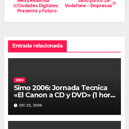
Mesa Redonda
Simo punto ZIP:
Navegación
Ciudades Digitales:
Vodafone – Empresas
Presente y Futuro
de
entradas
Entrada relacionada
SIMO
Simo 2006: Jornada Tecnica
«El Canon a CD y DVD» (1 hora
30 minutos)
DIC 25, 2006