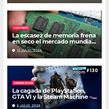
HARDWARE
La escasez de memoria frena
en seco el mercado mundial
de PCs
10 JULIO, 2026
GAMING ROOM
La cagada de PlayStation,
GTA VI y la Steam Machine –
Gaming Room #130
6 JULIO, 2026