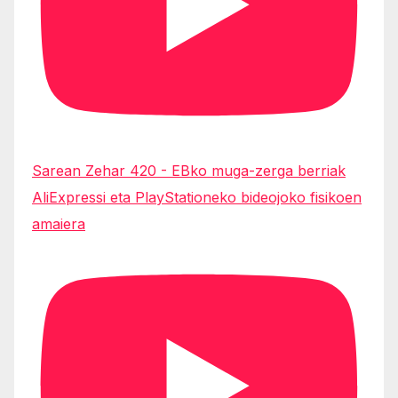
Sarean Zehar 420 - EBko muga-zerga berriak
AliExpressi eta PlayStationeko bideojoko fisikoen
amaiera