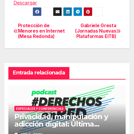
Descargar
Protección de
Gabriele Gresta
Navegación
Menores en Internet
(Jornadas Nuevas
(Mesa Redonda)
Plataformas EiTB)
de
entradas
Entrada relacionada
ESPECIALES Y CONFERENCIAS
Privacidad, manipulación y
adicción digital: Última
jornada #DerechosEnRed