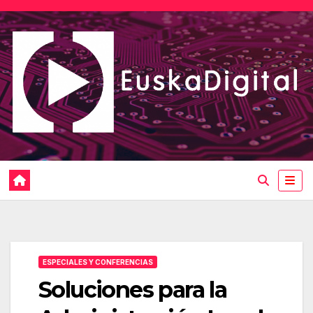
Saltar
al
contenido
ESPECIALES Y CONFERENCIAS
Soluciones para la