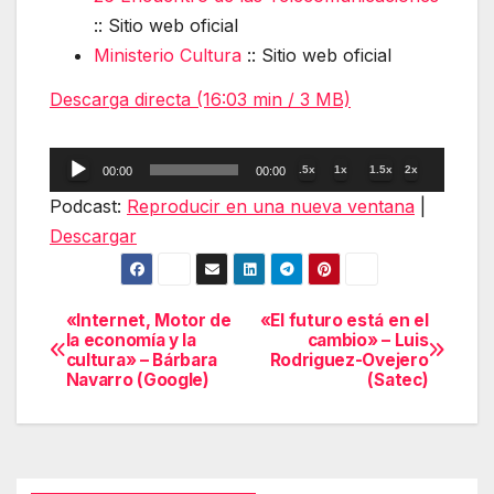
:: Sitio web oficial
Ministerio Cultura
:: Sitio web oficial
Descarga directa (16:03 min / 3 MB)
Reproductor
.5x
1x
1.5x
2x
00:00
00:00
de
Podcast:
Reproducir en una nueva ventana
|
audio
Descargar
«Internet, Motor de
«El futuro está en el
Navegación
la economía y la
cambio» – Luis
cultura» – Bárbara
Rodriguez-Ovejero
de
Navarro (Google)
(Satec)
entradas