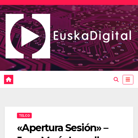
Saltar
al
contenido
TELCO
«Apertura Sesión» –