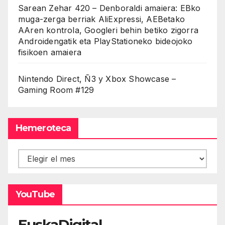
Sarean Zehar 420 – Denboraldi amaiera: EBko
muga-zerga berriak AliExpressi, AEBetako
AAren kontrola, Googleri behin betiko zigorra
Androidengatik eta PlayStationeko bideojoko
fisikoen amaiera
Nintendo Direct, Ñ3 y Xbox Showcase –
Gaming Room #129
Hemeroteca
Hemeroteca
YouTube
EuskaDigital