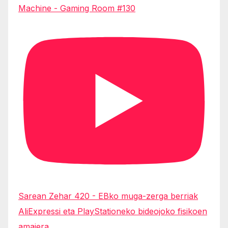
Machine - Gaming Room #130
Sarean Zehar 420 - EBko muga-zerga berriak
AliExpressi eta PlayStationeko bideojoko fisikoen
amaiera