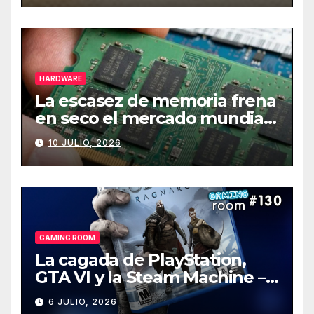
HARDWARE
La escasez de memoria frena
en seco el mercado mundial
de PCs
10 JULIO, 2026
GAMING ROOM
La cagada de PlayStation,
GTA VI y la Steam Machine –
Gaming Room #130
6 JULIO, 2026