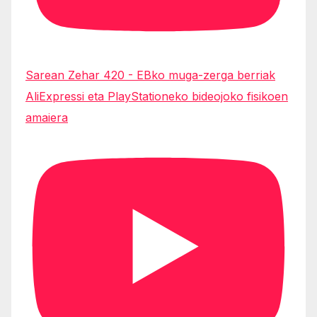
Sarean Zehar 420 - EBko muga-zerga berriak
AliExpressi eta PlayStationeko bideojoko fisikoen
amaiera