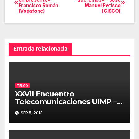
Francisco Román
Manuel Petisco
de
(Vodafone)
(CISCO)
entradas
Entrada relacionada
TELCO
XXVII Encuentro
Telecomunicaciones UIMP –
Resumen 05/09/2013
SEP 5, 2013