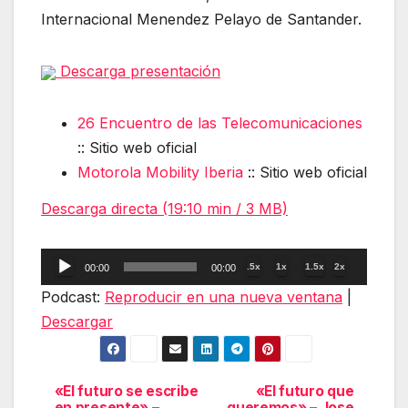
Internacional Menendez Pelayo de Santander.
Descarga presentación
26 Encuentro de las Telecomunicaciones
:: Sitio web oficial
Motorola Mobility Iberia
:: Sitio web oficial
Descarga directa (19:10 min / 3 MB)
Reproductor
.5x
1x
1.5x
2x
00:00
00:00
de
Podcast:
Reproducir en una nueva ventana
|
audio
Descargar
«El futuro se escribe
«El futuro que
Navegación
en presente» –
queremos» – Jose