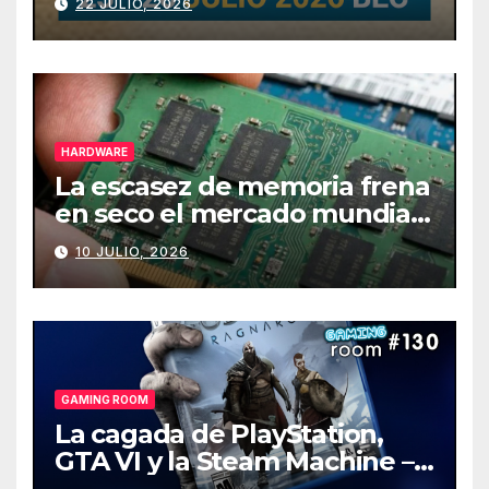
22 JULIO, 2026
HARDWARE
La escasez de memoria frena
en seco el mercado mundial
de PCs
10 JULIO, 2026
GAMING ROOM
La cagada de PlayStation,
GTA VI y la Steam Machine –
Gaming Room #130