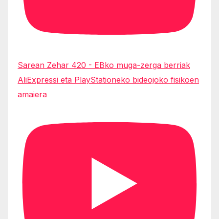
Sarean Zehar 420 - EBko muga-zerga berriak
AliExpressi eta PlayStationeko bideojoko fisikoen
amaiera