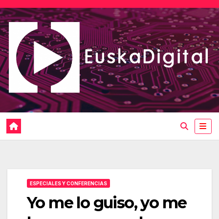
Saltar
al
contenido
ESPECIALES Y CONFERENCIAS
Yo me lo guiso, yo me