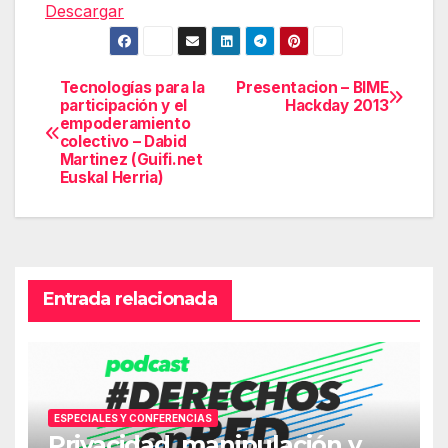
Descargar
Tecnologías para la
Presentacion – BIME
Navegación
participación y el
Hackday 2013
empoderamiento
de
colectivo – Dabid
Martinez (Guifi.net
entradas
Euskal Herria)
Entrada relacionada
ESPECIALES Y CONFERENCIAS
Privacidad, manipulación y