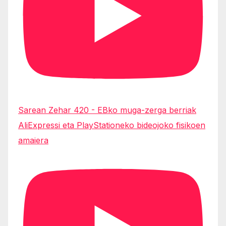
Sarean Zehar 420 - EBko muga-zerga berriak
AliExpressi eta PlayStationeko bideojoko fisikoen
amaiera