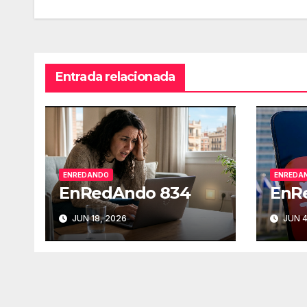
de
entradas
Entrada relacionada
ENREDANDO
ENREDA
EnRedAndo 834
EnR
JUN 18, 2026
JUN 4