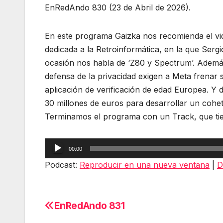
EnRedAndo 830 (23 de Abril de 2026).
En este programa Gaizka nos recomienda el vi
dedicada a la Retroinformática, en la que Serg
ocasión nos habla de ‘Z80 y Spectrum’. Ademá
defensa de la privacidad exigen a Meta frenar 
aplicación de verificación de edad Europea. 
30 millones de euros para desarrollar un cohete
Terminamos el programa con un Track, que tiene
Reproductor
00:00
de
Podcast:
Reproducir en una nueva ventana
|
D
audio
EnRedAndo 831
Navegación