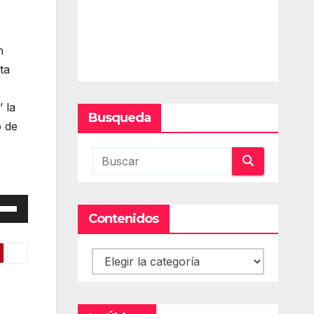
n
ta
 la
Busqueda
o de
iza
Contenidos
las
Contenidos
cha
iba/abajo