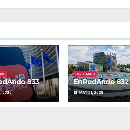
par
aum
o
dis
el
vol
NDO
ENREDANDO
edAndo 833
EnRedAndo 832
, 2026
MAY 21, 2026