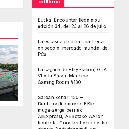
Lo Último
a
entar
Euskal Encounter llega a su
minuir
edición 34, del 23 al 26 de julio
umen.
La escasez de memoria frena
en seco el mercado mundial de
PCs
La cagada de PlayStation, GTA
VI y la Steam Machine –
Gaming Room #130
Sarean Zehar 420 –
Denboraldi amaiera: EBko
muga-zerga berriak
AliExpressi, AEBetako AAren
kontrola, Googleri behin betiko
zigorra Androidengatik eta