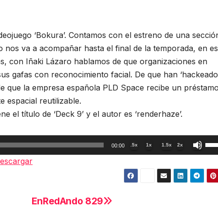
deojuego ‘Bokura’. Contamos con el estreno de una secció
io nos va a acompañar hasta el final de la temporada, en es
s, con Iñaki Lázaro hablamos de que organizaciones en
sus gafas con reconocimiento facial. De que han ‘hackeado’
Y de que la empresa española PLD Space recibe un préstam
 espacial reutilizable.
 el título de ‘Deck 9’ y el autor es ‘renderhaze’.
Util
.5x
1x
1.5x
2x
00:00
las
escargar
tec
de
fle
EnRedAndo 829
arr