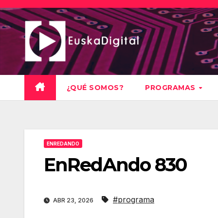
Saltar
al
contenido
¿QUÉ SOMOS?
PROGRAMAS
ENREDANDO
EnRedAndo 830
#programa
ABR 23, 2026